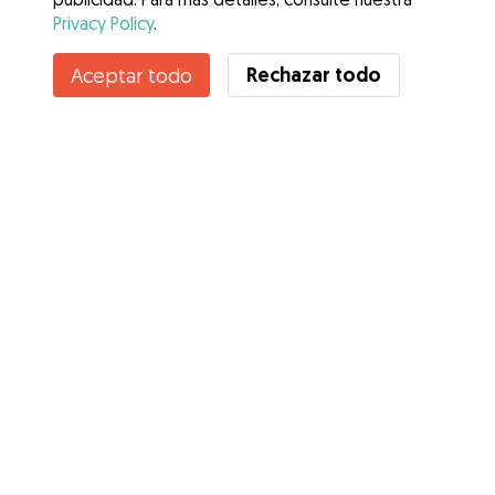
Privacy Policy
.
Contacta con Mama
Rechazar todo
Aceptar todo
¿Conoces los Beneficios de Gudog? Ver más
Servicios
Cómo funciona
Sobre Gudog
Opiniones
Cobertura Veterinaria
Consejos para dueños de perros
Consejos para cuidadores
Hazte cuidador