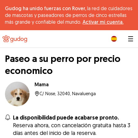
Gudog ha unido fuerzas con Rover,
la red de cuidadores
de mascotas y paseadores de perros de cinco estrellas
más grande y confiable del mundo.
Activar mi cuenta.
|
Paseo a su perro por precio
economico
Mama
C/ Nose, 32040, Navaluenga
La disponibilidad puede acabarse pronto.
Reserva ahora, con cancelación gratuita hasta 3
días antes del inicio de la reserva.