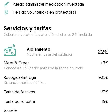
Puedo administrar medicación inyectada
He sido voluntario/a en protectoras
Servicios y tarifas
Cobertura veterinaria y atención al cliente 24h incluida
Alojamiento
22€
Noche en casa del cuidador
Meet & Greet
+
7€
Conoce a tu cuidador antes de la fecha de inicio.
Recogida/Entrega
+
35€
Distancia máxima: 104 km
Tarifa de festivos
23€
Tarifa perro extra
19€
Acepto