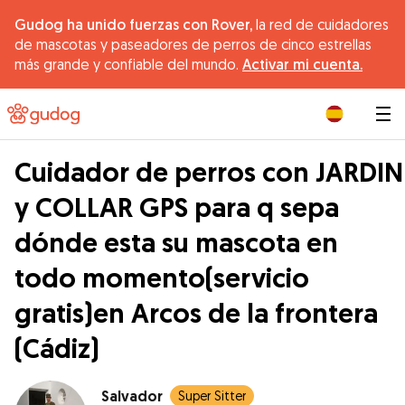
Gudog ha unido fuerzas con Rover,
la red de cuidadores
de mascotas y paseadores de perros de cinco estrellas
más grande y confiable del mundo.
Activar mi cuenta.
|
Cuidador de perros con JARDIN
y COLLAR GPS para q sepa
dónde esta su mascota en
todo momento(servicio
gratis)en Arcos de la frontera
(Cádiz)
Salvador
Super Sitter