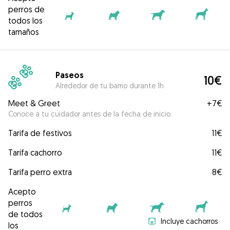
perros de
todos los
tamaños
Paseos
10€
Alrededor de tu barrio durante 1h
Meet & Greet
+
7€
Conoce a tu cuidador antes de la fecha de inicio.
Tarifa de festivos
11€
Tarifa cachorro
11€
Tarifa perro extra
8€
Acepto
perros
de todos
Incluye cachorros
los