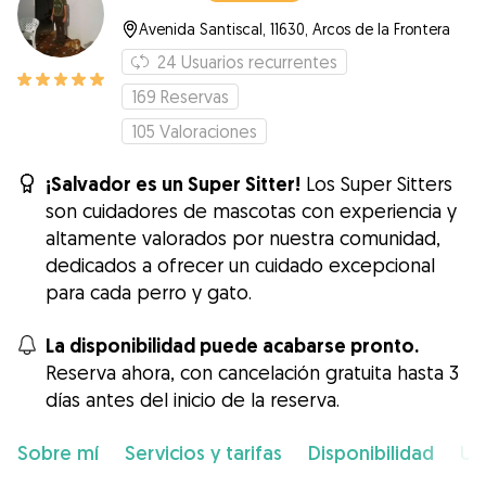
Avenida Santiscal, 11630, Arcos de la Frontera
24
Usuarios recurrentes
169
Reservas
105
Valoraciones
¡Salvador es un Super Sitter!
Los Super Sitters
son cuidadores de mascotas con experiencia y
altamente valorados por nuestra comunidad,
dedicados a ofrecer un cuidado excepcional
para cada perro y gato.
La disponibilidad puede acabarse pronto.
Reserva ahora, con cancelación gratuita hasta 3
días antes del inicio de la reserva.
Sobre mí
Servicios y tarifas
Disponibilidad
Ub