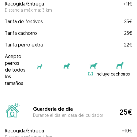
Recogida/Entrega
+
11€
Distancia máxima: 3 km
Tarifa de festivos
25€
Tarifa cachorro
25€
Tarifa perro extra
22€
Acepto
perros
de todos
Incluye cachorros
los
tamaños
Guardería de día
25€
Durante el día en casa del cuidador
Recogida/Entrega
+
10€
Distancia máxima: 4 km