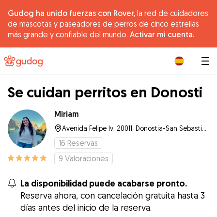
Gudog ha unido fuerzas con Rover,
la red de cuidadores
de mascotas y paseadores de perros de cinco estrellas
más grande y confiable del mundo.
Activar mi cuenta.
|
Se cuidan perritos en Donosti
Miriam
Avenida Felipe Iv, 20011, Donostia-San Sebastián
16
Reservas
9
Valoraciones
La disponibilidad puede acabarse pronto.
Reserva ahora, con cancelación gratuita hasta 3
días antes del inicio de la reserva.