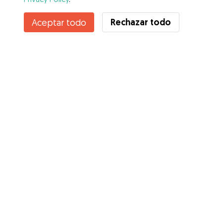
Contacta con alexandra
Rechazar todo
Aceptar todo
¿Conoces los Beneficios de Gudog? Ver más
Servicios
Cómo funciona
Sobre Gudog
Opiniones
Cobertura Veterinaria
Consejos para dueños de perros
Consejos para cuidadores
Hazte cuidador