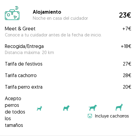
Alojamiento
23€
Noche en casa del cuidador
Meet & Greet
+
7€
Conoce a tu cuidador antes de la fecha de inicio.
Recogida/Entrega
+
18€
Distancia máxima: 20 km
Tarifa de festivos
27€
Tarifa cachorro
28€
Tarifa perro extra
20€
Acepto
perros
de todos
Incluye cachorros
los
tamaños