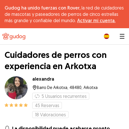
Gudog ha unido fuerzas con Rover,
la red de cuidadores
de mascotas y paseadores de perros de cinco estrellas
más grande y confiable del mundo.
Activar mi cuenta.
|
Cuidadores de perros con
experiencia en Arkotxa
alexandra
Barro De Arkotxa, 48480, Arkotxa
5
Usuarios recurrentes
45
Reservas
18
Valoraciones
La disponibilidad puede acabarse pronto.