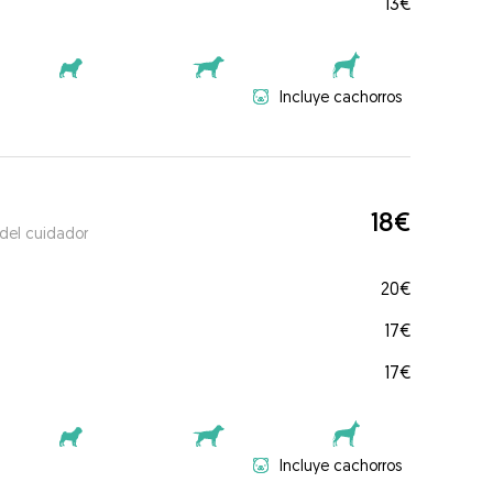
13€
Incluye cachorros
18€
 del cuidador
20€
17€
17€
Incluye cachorros