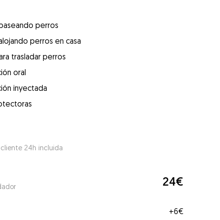
 paseando perros
alojando perros en casa
ra trasladar perros
ión oral
ión inyectada
otectoras
 cliente 24h incluida
24€
dador
+
6€