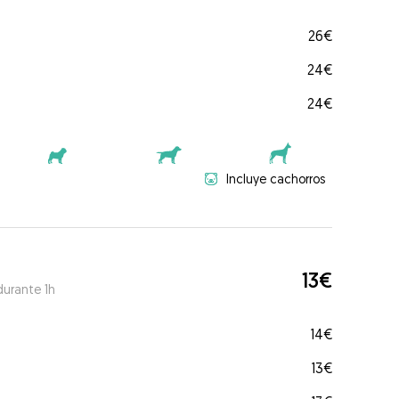
26€
24€
24€
Incluye cachorros
13€
durante 1h
14€
13€