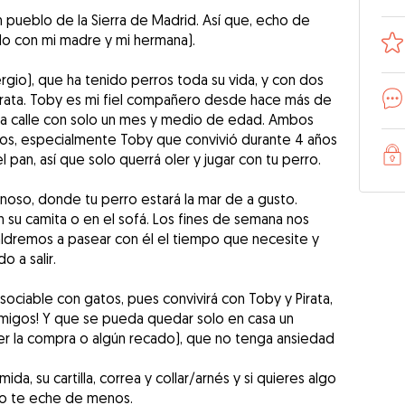
n pueblo de la Sierra de Madrid. Así que, echo de
o con mi madre y mi hermana).
ergio), que ha tenido perros toda su vida, y con dos
irata. Toby es mi fiel compañero desde hace más de
e la calle con solo un mes y medio de edad. Ambos
os, especialmente Toby que convivió durante 4 años
l pan, así que solo querrá oler y jugar con tu perro.
inoso, donde tu perro estará la mar de a gusto.
 su camita o en el sofá. Los fines de semana nos
 saldremos a pasear con él el tiempo que necesite y
 a salir.
sociable con gatos, pues convivirá con Toby y Pirata,
migos! Y que se pueda quedar solo en casa un
cer la compra o algún recado), que no tenga ansiedad
a, su cartilla, correa y collar/arnés y si quieres algo
 no te eche de menos.