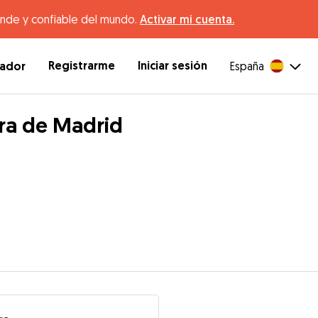
ande y confiable del mundo.
Activar mi cuenta.
Registrarme
Iniciar sesión
dador
España
rra de Madrid