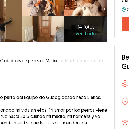
Cla
14
fotos
ver
14 fotos
ver todo
todo
Be
Cuidadores de perros en Madrid
»
Mucho amor para tu perro en la Sierra de Madrid
G
rmo parte del Equipo de Gudog desde hace 5 años.
oncibo mi vida sin ellos. Mi amor por los perros viene
fue hasta 2015 cuando mi madre, mi hermana y yo
 perrita mestiza que había sido abandonada.