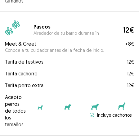
tamaños
Paseos
12€
Alrededor de tu barrio durante 1h
Meet & Greet
+
8€
Conoce a tu cuidador antes de la fecha de inicio.
Tarifa de festivos
12€
Tarifa cachorro
12€
Tarifa perro extra
12€
Acepto
perros
de todos
Incluye cachorros
los
tamaños