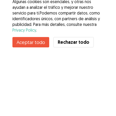
Algunas cookies son esenciales, y otras nos
ayudan a analizar el tráfico y mejorar nuestro
servicio para ti.Podemos compartir datos, como
identificadores únicos, con partners de análisis y
publicidad. Para más detalles, consulte nuestra
Privacy Policy
.
Contacta con Javier
Rechazar todo
Aceptar todo
¿Conoces los Beneficios de Gudog? Ver más
Servicios
Cómo funciona
Sobre Gudog
Opiniones
Cobertura Veterinaria