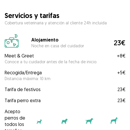
Servicios y tarifas
Cobertura veterinaria y atención al cliente 24h incluida
Alojamiento
23€
Noche en casa del cuidador
Meet & Greet
+
8€
Conoce a tu cuidador antes de la fecha de inicio.
Recogida/Entrega
+
5€
Distancia máxima: 10 km
Tarifa de festivos
23€
Tarifa perro extra
23€
Acepto
perros de
todos los