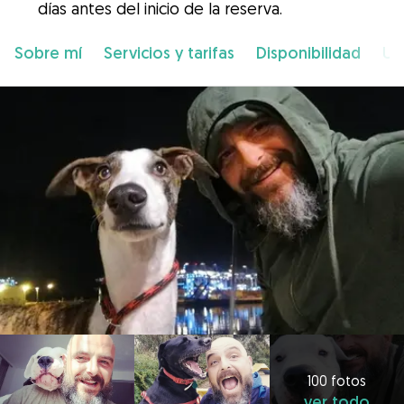
días antes del inicio de la reserva.
Sobre mí
Servicios y tarifas
Disponibilidad
Ub
100 fotos
ver todo