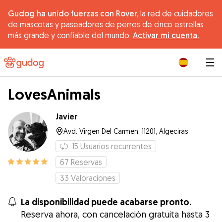
Gudog ha unido fuerzas con Rover,
la red de cuidadores
de mascotas y paseadores de perros de cinco estrellas
más grande y confiable del mundo.
Activar mi cuenta.
|
LovesAnimals
Javier
Avd. Virgen Del Carmen, 11201, Algeciras
15
Usuarios recurrentes
67
Reservas
33
Valoraciones
La disponibilidad puede acabarse pronto.
Reserva ahora, con cancelación gratuita hasta 3