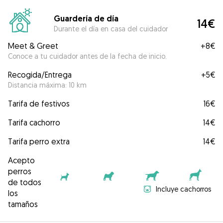
Guardería de día
14€
Durante el día en casa del cuidador
Meet & Greet
+
8€
Conoce a tu cuidador antes de la fecha de inicio.
Recogida/Entrega
+
5€
Distancia máxima: 10 km
Tarifa de festivos
16€
Tarifa cachorro
14€
Tarifa perro extra
14€
Acepto
perros
de todos
Incluye cachorros
los
tamaños