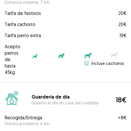
Distancia máxima: 7 km
Tarifa de festivos
20€
Tarifa cachorro
20€
Tarifa perro extra
19€
Acepto
perros
de
Incluye cachorros
hasta
45kg
Guardería de día
18€
Durante el día en casa del cuidador
Recogida/Entrega
+
8€
Distancia máxima: 6 km