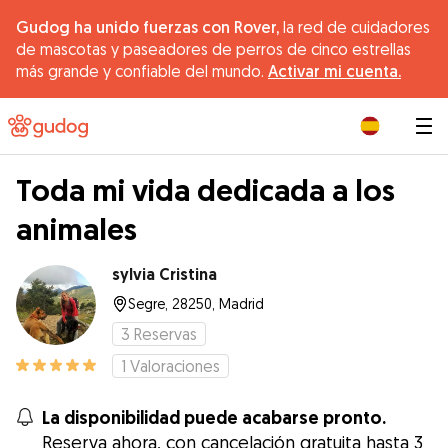
Gudog ha unido fuerzas con Rover,
la red de cuidadores
de mascotas y paseadores de perros de cinco estrellas
más grande y confiable del mundo.
Activar mi cuenta.
|
Toda mi vida dedicada a los
animales
sylvia Cristina
Segre, 28250, Madrid
3
Reservas
1
Valoraciones
La disponibilidad puede acabarse pronto.
Reserva ahora, con cancelación gratuita hasta 3