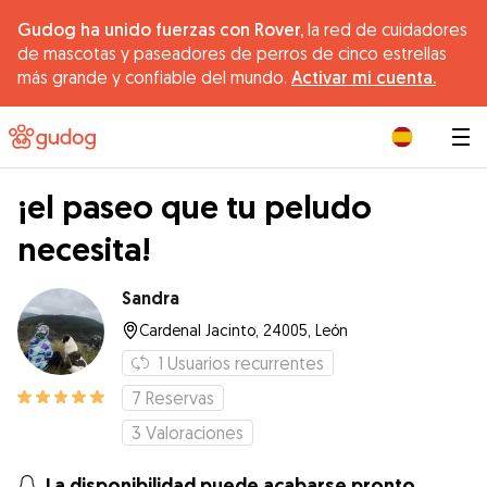
Gudog ha unido fuerzas con Rover,
la red de cuidadores
de mascotas y paseadores de perros de cinco estrellas
más grande y confiable del mundo.
Activar mi cuenta.
|
¡el paseo que tu peludo
necesita!
Sandra
Cardenal Jacinto, 24005, León
1
Usuarios recurrentes
7
Reservas
3
Valoraciones
La disponibilidad puede acabarse pronto.