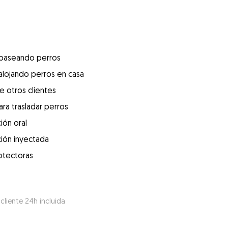
 paseando perros
alojando perros en casa
e otros clientes
ra trasladar perros
ión oral
ión inyectada
otectoras
 cliente 24h incluida