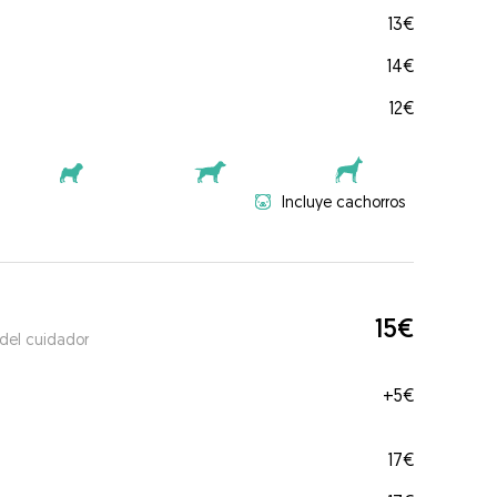
13€
14€
12€
Incluye cachorros
15€
 del cuidador
+
5€
17€