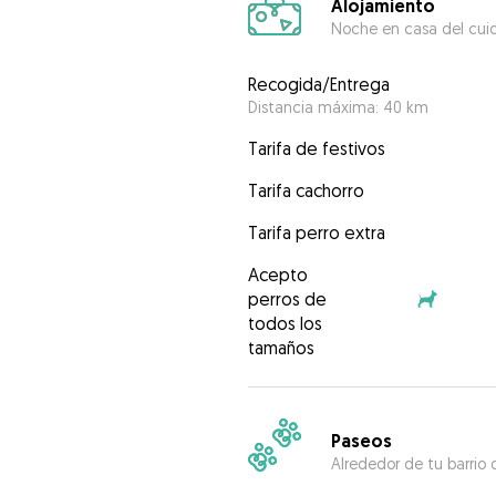
Alojamiento
Noche en casa del cui
Recogida/Entrega
Distancia máxima: 40 km
Tarifa de festivos
Tarifa cachorro
Tarifa perro extra
Acepto
perros de
todos los
tamaños
Paseos
Alrededor de tu barrio 