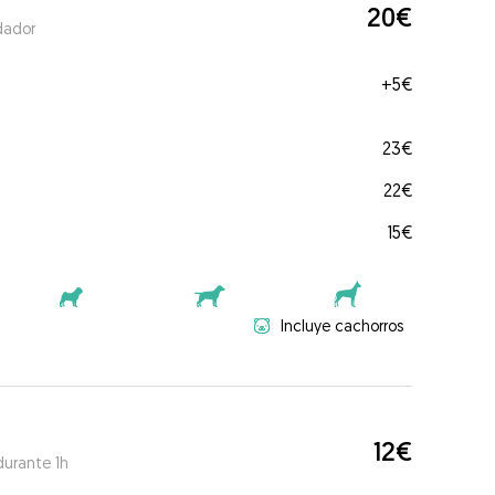
20€
dador
+
5€
23€
22€
15€
Incluye cachorros
12€
durante 1h