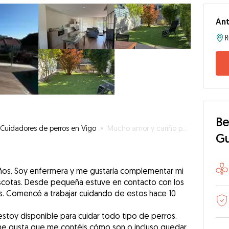
Ant
Be
Cuidadores de perros en Vigo
»
Mucho amor y cariño para vuestros peludos
G
años. Soy enfermera y me gustaría complementar mi
ascotas. Desde pequeña estuve en contacto con los
os. Comencé a trabajar cuidando de estos hace 10
stoy disponible para cuidar todo tipo de perros.
e gusta que me contéis cómo son o incluso quedar