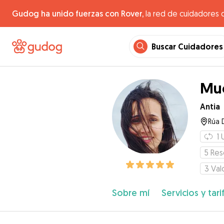
Gudog ha unido fuerzas con Rover,
la red de cuidadores 
Buscar Cuidadores
Muc
Antia
Rúa 
1
5
Res
3
Val
Sobre mí
Servicios y tari