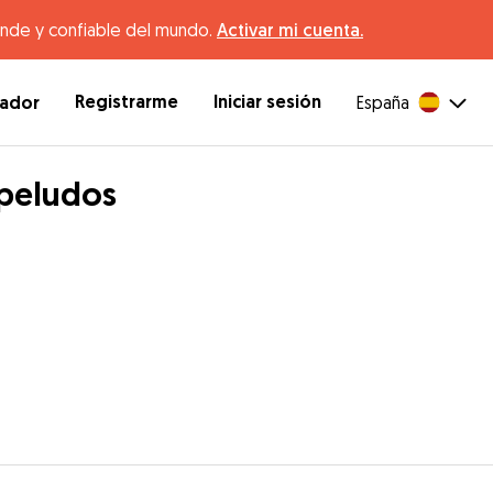
ande y confiable del mundo.
Activar mi cuenta.
Registrarme
Iniciar sesión
dador
España
 peludos