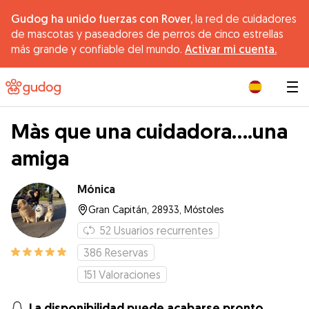
Gudog ha unido fuerzas con Rover,
la red de cuidadores
de mascotas y paseadores de perros de cinco estrellas
más grande y confiable del mundo.
Activar mi cuenta.
|
Màs que una cuidadora....una
amiga
Mónica
Gran Capitán, 28933, Móstoles
52
Usuarios recurrentes
386
Reservas
151
Valoraciones
La disponibilidad puede acabarse pronto.