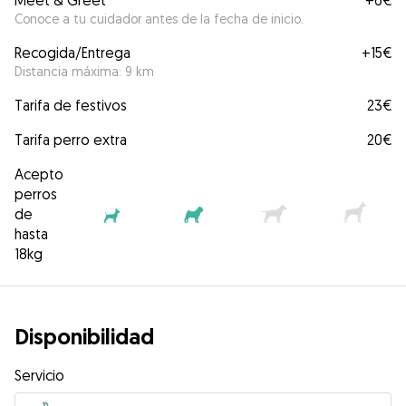
Meet & Greet
+
6€
Conoce a tu cuidador antes de la fecha de inicio.
Recogida/Entrega
+
15€
Distancia máxima: 9 km
Tarifa de festivos
23€
Tarifa perro extra
20€
Acepto
perros
de
hasta
18kg
Disponibilidad
Servicio