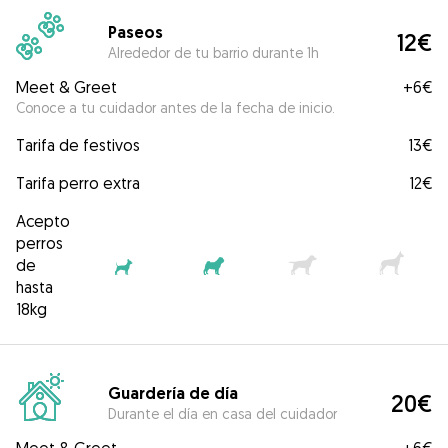
Paseos
12€
Alrededor de tu barrio durante 1h
Meet & Greet
+
6€
Conoce a tu cuidador antes de la fecha de inicio.
Tarifa de festivos
13€
Tarifa perro extra
12€
Acepto
perros
de
hasta
18kg
Guardería de día
20€
Durante el día en casa del cuidador