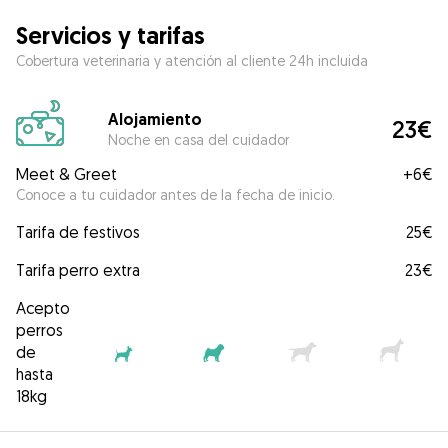
Servicios y tarifas
Cobertura veterinaria y atención al cliente 24h incluida
Alojamiento
23€
Noche en casa del cuidador
Meet & Greet
+
6€
Conoce a tu cuidador antes de la fecha de inicio.
Tarifa de festivos
25€
Tarifa perro extra
23€
Acepto
perros
de
hasta
18kg