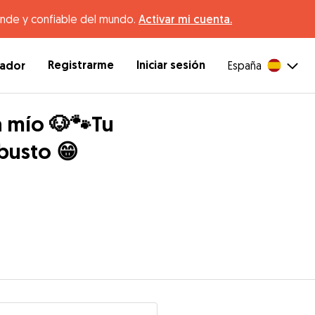
ande y confiable del mundo.
Activar mi cuenta.
Registrarme
Iniciar sesión
dador
España
a mío 🐶🐾Tu
busto 😁