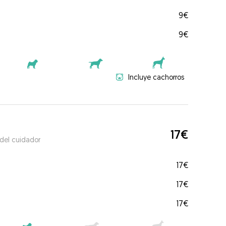
9€
9€
Incluye cachorros
17€
 del cuidador
17€
17€
17€