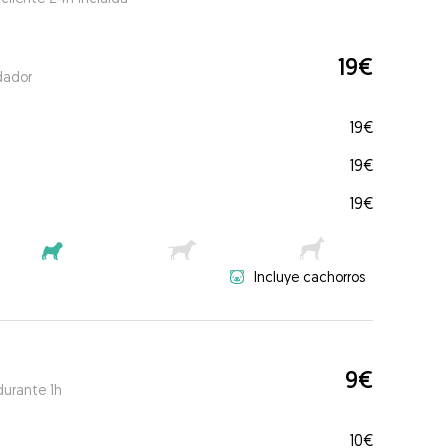
19€
dador
19€
19€
19€
Incluye cachorros
9€
durante 1h
10€