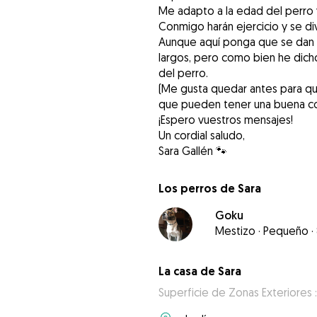
Me adapto a la edad del perro 
Conmigo harán ejercicio y se div
Aunque aquí ponga que se dan 
largos, pero como bien he dich
del perro.
(Me gusta quedar antes para q
que pueden tener una buena co
¡Espero vuestros mensajes!
Un cordial saludo,
Sara Gallén 🐾
Los perros de Sara
Goku
Mestizo
·
Pequeño
·
La casa de Sara
Superficie de Zonas Exteriores 