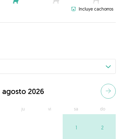
Incluye cachorros
agosto 2026
ju
vi
sa
do
1
2