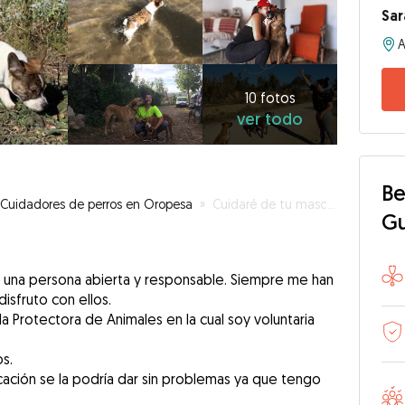
Sar
A
10
fotos
ver
10 fotos
ver todo
todo
Be
Cuidadores de perros en Oropesa
»
Cuidaré de tu mascota como si fuera mío 🐶🐾Tu peludo estará más agusto que un arbusto 😁
G
 una persona abierta y responsable. Siempre me han
disfruto con ellos.
 Protectora de Animales en la cual soy voluntaria
s.
ación se la podría dar sin problemas ya que tengo