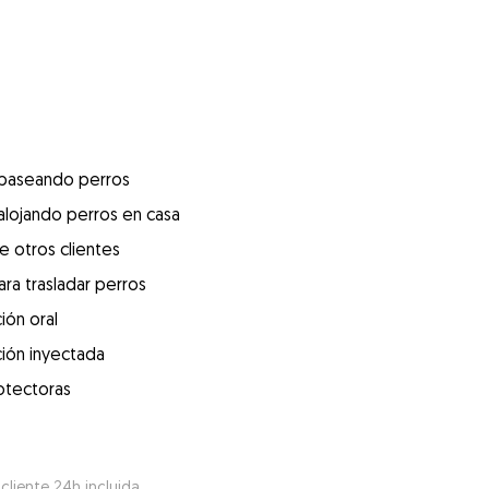
 paseando perros
alojando perros en casa
e otros clientes
ra trasladar perros
ión oral
ión inyectada
otectoras
 cliente 24h incluida