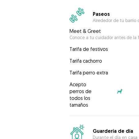
Paseos
Alrededor de tu barrio 
Meet & Greet
Conoce a tu cuidador antes de la f
Tarifa de festivos
Tarifa cachorro
Tarifa perro extra
Acepto
perros de
todos los
tamaños
Guardería de día
Durante el día en casa