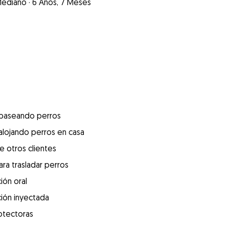
ediano
·
6 Años, 7 Meses
 paseando perros
alojando perros en casa
e otros clientes
ra trasladar perros
ión oral
ión inyectada
otectoras