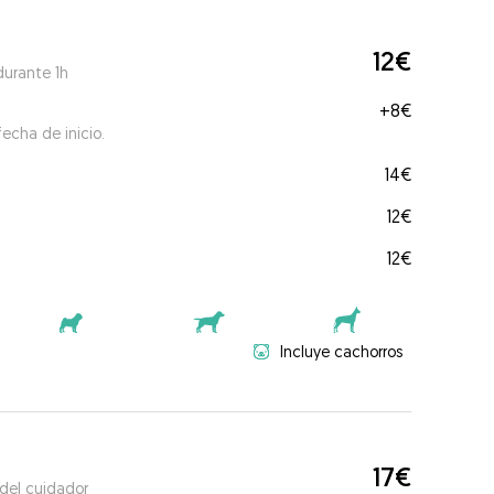
12€
durante 1h
+
8€
echa de inicio.
14€
12€
12€
Incluye cachorros
17€
 del cuidador