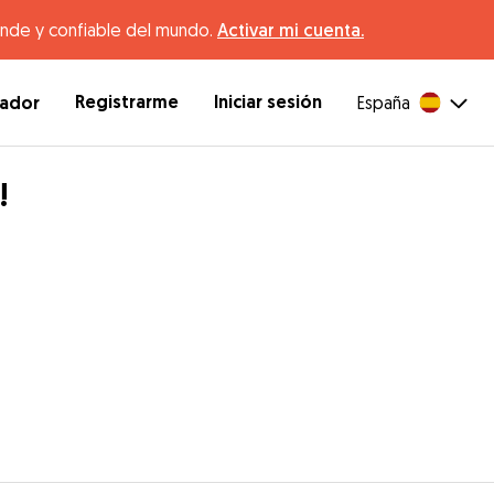
ande y confiable del mundo.
Activar mi cuenta.
Registrarme
Iniciar sesión
dador
España
!