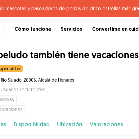
de mascotas y paseadores de perros de cinco estrellas más gr
Cómo funciona
Servicios
Convertirse en cui
peludo también tiene vacaciones
uper Sitter
e Río Salado, 28803, Alcalá de Henares
Usuarios recurrentes
servas
loraciones
fas
Disponibilidad
Ubicación
Valoraciones