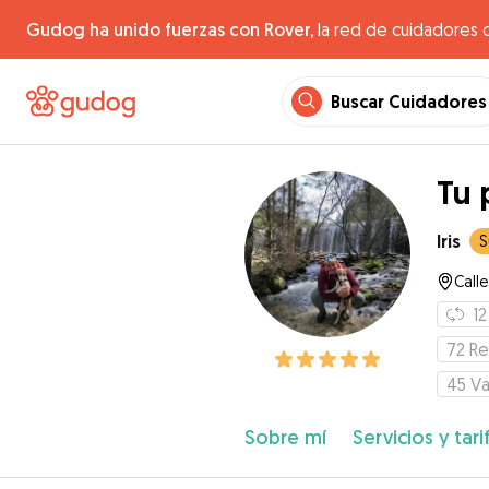
Gudog ha unido fuerzas con Rover,
la red de cuidadores 
Buscar Cuidadores
Tu 
Iris
S
Call
12
72
Re
45
Va
Sobre mí
Servicios y tari