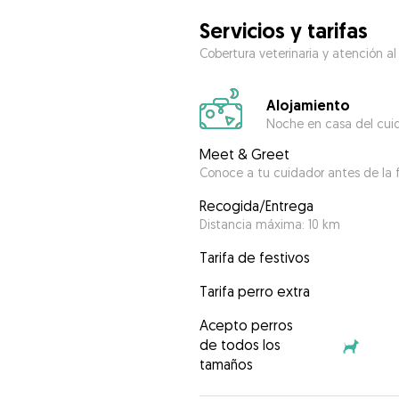
Servicios y tarifas
Cobertura veterinaria y atención al
Alojamiento
Noche en casa del cui
Meet & Greet
Conoce a tu cuidador antes de la f
Recogida/Entrega
Distancia máxima: 10 km
Tarifa de festivos
Tarifa perro extra
Acepto perros
de todos los
tamaños