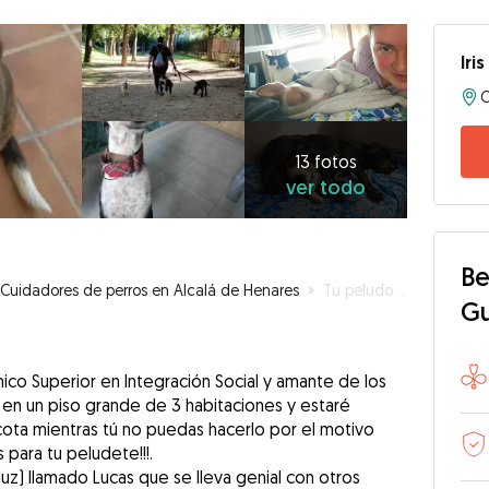
Iris
13
fotos
ver
13 fotos
ver todo
todo
Be
Cuidadores de perros en Alcalá de Henares
»
Tu peludo también tiene vacaciones!
G
nico Superior en Integración Social y amante de los
 en un piso grande de 3 habitaciones y estaré
ota mientras tú no puedas hacerlo por el motivo
 para tu peludete!!!.
z) llamado Lucas que se lleva genial con otros