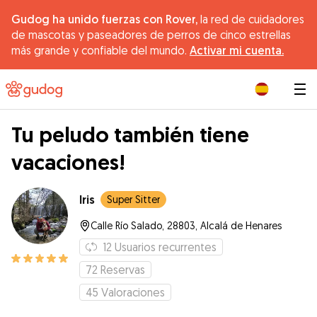
Gudog ha unido fuerzas con Rover,
la red de cuidadores
de mascotas y paseadores de perros de cinco estrellas
más grande y confiable del mundo.
Activar mi cuenta.
|
Tu peludo también tiene
vacaciones!
Iris
Super Sitter
Calle Río Salado, 28803, Alcalá de Henares
12
Usuarios recurrentes
72
Reservas
45
Valoraciones