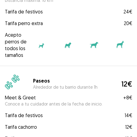
Distancia máxima: 10 km
Tarifa de festivos
24€
Tarifa perro extra
20€
Acepto
perros de
todos los
tamaños
Paseos
12€
Alrededor de tu barrio durante 1h
Meet & Greet
+
8€
Conoce a tu cuidador antes de la fecha de inicio.
Tarifa de festivos
14€
Tarifa cachorro
12€