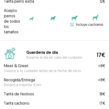
Tarifa perro extra
12€
Acepto
perros
de todos
Incluye cachorros
los
tamaños
Guardería de día
17€
Durante el día en casa del cuidador
Meet & Greet
+
8€
Conoce a tu cuidador antes de la fecha de inicio.
Recogida/Entrega
+
8€
Distancia máxima: 8 km
Tarifa de festivos
18€
Tarifa cachorro
17€