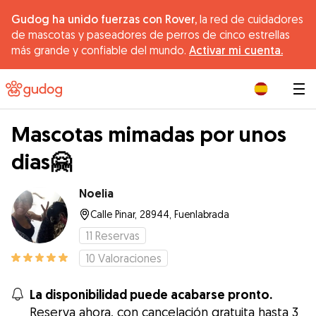
Gudog ha unido fuerzas con Rover,
la red de cuidadores
de mascotas y paseadores de perros de cinco estrellas
más grande y confiable del mundo.
Activar mi cuenta.
|
Mascotas mimadas por unos
dias🤗
Noelia
Calle Pinar, 28944, Fuenlabrada
11
Reservas
10
Valoraciones
La disponibilidad puede acabarse pronto.
Reserva ahora, con cancelación gratuita hasta 3