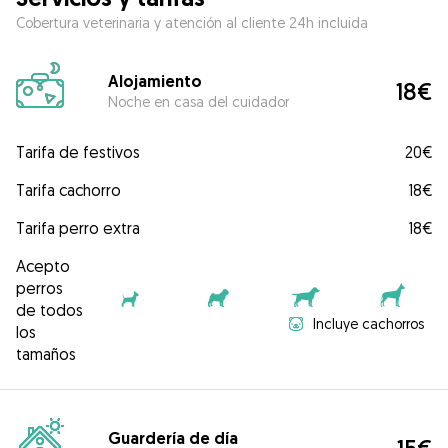
Cobertura veterinaria y atención al cliente 24h incluida
Alojamiento
18€
Noche en casa del cuidador
Tarifa de festivos
20€
Tarifa cachorro
18€
Tarifa perro extra
18€
Acepto
perros
de todos
Incluye cachorros
los
tamaños
Guardería de día