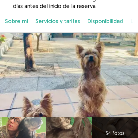
días antes del inicio de la reserva.
Sobre mí
Servicios y tarifas
Disponibilidad
Ub
34 fotos