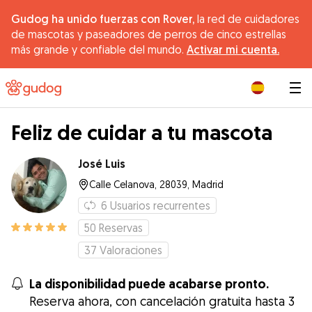
Gudog ha unido fuerzas con Rover,
la red de cuidadores
de mascotas y paseadores de perros de cinco estrellas
más grande y confiable del mundo.
Activar mi cuenta.
|
Feliz de cuidar a tu mascota
José Luis
Calle Celanova, 28039, Madrid
6
Usuarios recurrentes
50
Reservas
37
Valoraciones
La disponibilidad puede acabarse pronto.
Reserva ahora, con cancelación gratuita hasta 3