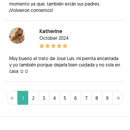
momento ya que, también están sus padres.
¡Volvieron contentos!.
Katherine
October 2024
Muy bueno el trato de Jose Luis, mi perrita encantada
y yo también porque dejarla bien cuidada y no sola en
casa ☺️☺️
1
2
3
4
5
6
7
8
9