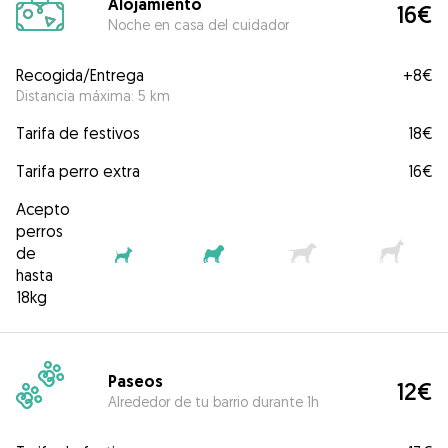
Alojamiento
16€
Noche en casa del cuidador
Recogida/Entrega
+
8€
Distancia máxima: 5 km
Tarifa de festivos
18€
Tarifa perro extra
16€
Acepto
perros
de
hasta
18kg
Paseos
12€
Alrededor de tu barrio durante 1h