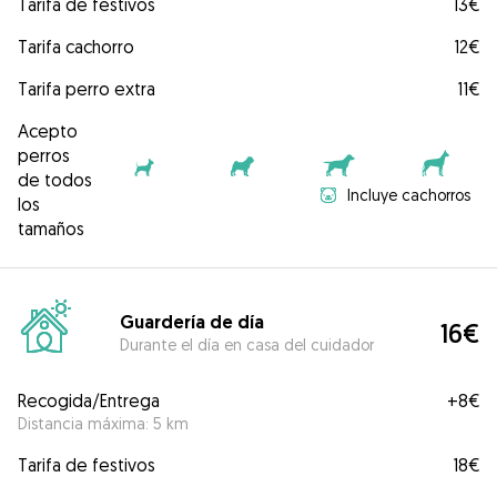
Tarifa de festivos
13€
Tarifa cachorro
12€
Tarifa perro extra
11€
Acepto
perros
de todos
Incluye cachorros
los
tamaños
Guardería de día
16€
Durante el día en casa del cuidador
Recogida/Entrega
+
8€
Distancia máxima: 5 km
Tarifa de festivos
18€