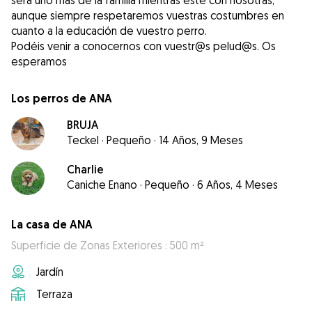
será uno más de la familia mientras esté con nosotras,
aunque siempre respetaremos vuestras costumbres en
cuanto a la educación de vuestro perro.
Podéis venir a conocernos con vuestr@s pelud@s. Os
esperamos
Los perros de ANA
BRUJA
Teckel
·
Pequeño
·
14 Años, 9 Meses
Charlie
Caniche Enano
·
Pequeño
·
6 Años, 4 Meses
La casa de ANA
Superficie de Zonas Exteriores : 500 m²
Jardín
Terraza