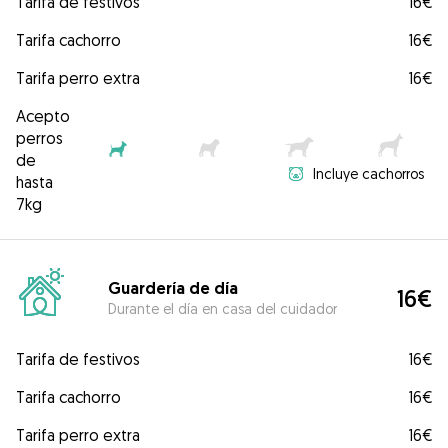
Tarifa de festivos
16€
Tarifa cachorro
16€
Tarifa perro extra
16€
Acepto
perros
de
Incluye cachorros
hasta
7kg
Guardería de día
16€
Durante el día en casa del cuidador
Tarifa de festivos
16€
Tarifa cachorro
16€
Tarifa perro extra
16€