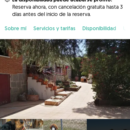
Reserva ahora, con cancelación gratuita hasta 3
días antes del inicio de la reserva.
Sobre mí
Servicios y tarifas
Disponibilidad
Ub