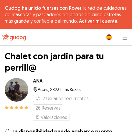
Gudog ha unido fuerzas con Rover,
la red de cuidadores
de mascotas y paseadores de perros de cinco estrellas
más grande y confiable del mundo.
Activar mi cuenta.
|
Chalet con jardin para tu
perrill@
ANA
Arces, 28231, Las Rozas
2
Usuarios recurrentes
26
Reservas
15
Valoraciones
La disponibilidad puede acabarse pronto.