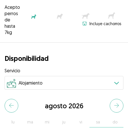
Acepto
perros
de
Incluye cachorros
hasta
7kg
Disponibilidad
Servicio
agosto 2026
lu
ma
mi
ju
vi
sa
do