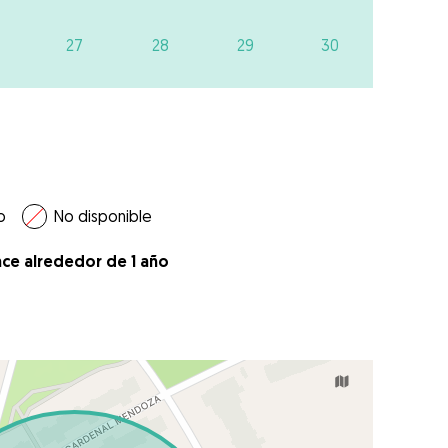
27
28
29
30
o
No disponible
ace alrededor de 1 año