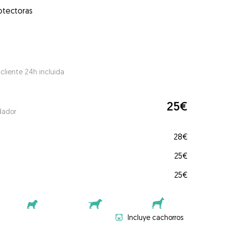
otectoras
 cliente 24h incluida
25€
dador
28€
25€
25€
Incluye cachorros