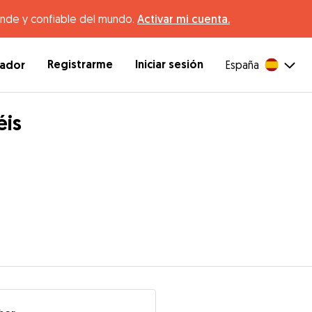
ande y confiable del mundo.
Activar mi cuenta.
Registrarme
Iniciar sesión
dador
España
éis