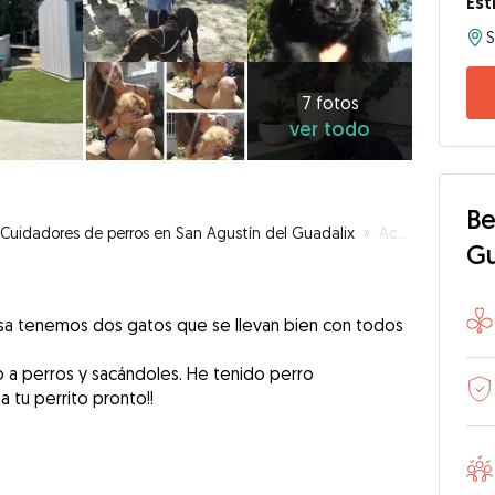
Est
7
fotos
ver
7 fotos
ver todo
todo
Be
Cuidadores de perros en San Agustín del Guadalix
»
Acojo a tu perrito cuando lo necesitéis
G
asa tenemos dos gatos que se llevan bien con todos
a perros y sacándoles. He tenido perro
 tu perrito pronto!!