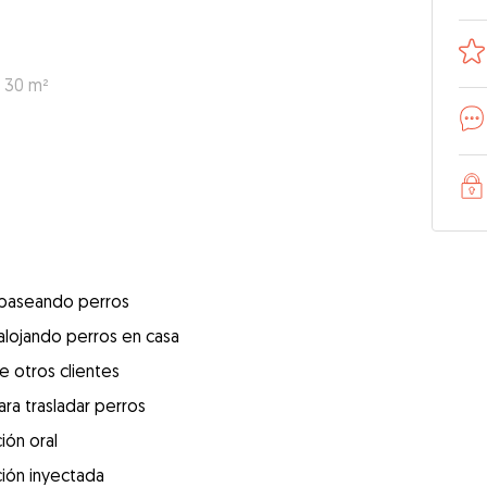
: 30 m²
 paseando perros
alojando perros en casa
e otros clientes
ra trasladar perros
ión oral
ión inyectada