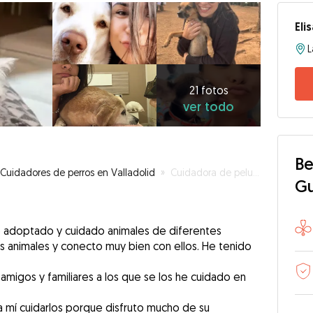
Eli
L
21
fotos
ver
21 fotos
ver todo
todo
Be
Cuidadores de perros en Valladolid
»
Cuidadora de peludos
G
e adoptado y cuidado animales de diferentes
s animales y conecto muy bien con ellos. He tenido
migos y familiares a los que se los he cuidado en
ra mí cuidarlos porque disfruto mucho de su