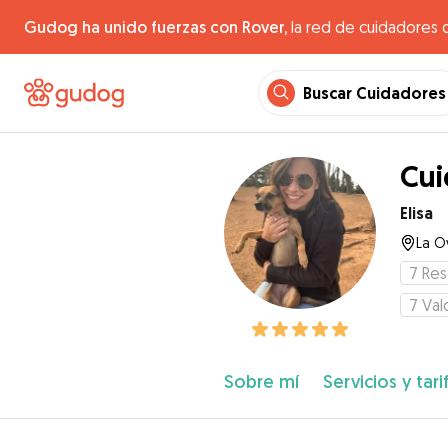
Gudog ha unido fuerzas con Rover,
la red de cuidadores 
Buscar Cuidadores
Cui
Elisa
La O
7
Res
7
Val
Sobre mí
Servicios y tari