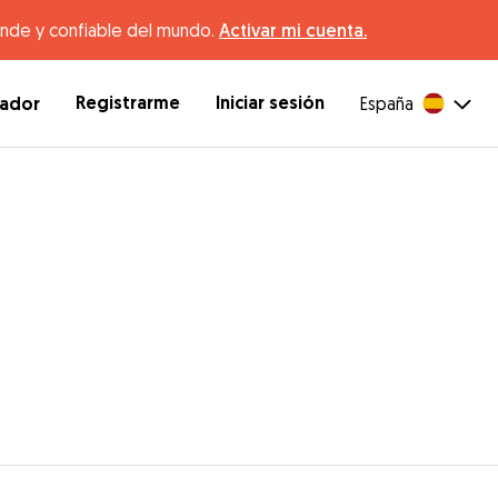
ande y confiable del mundo.
Activar mi cuenta.
Registrarme
Iniciar sesión
dador
España