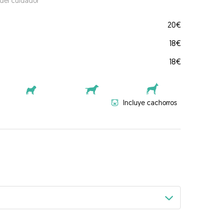
 del cuidador
20€
18€
18€
Incluye cachorros