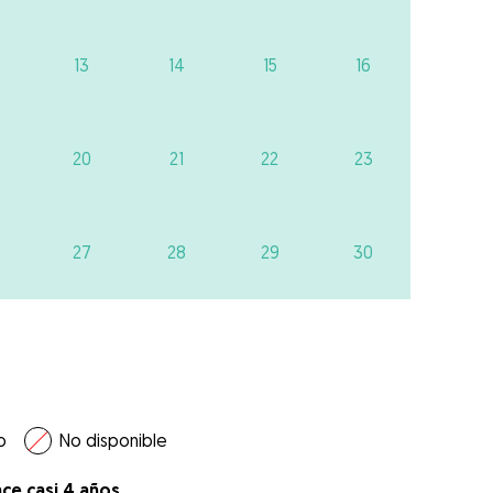
13
14
15
16
20
21
22
23
27
28
29
30
o
No disponible
ace casi 4 años