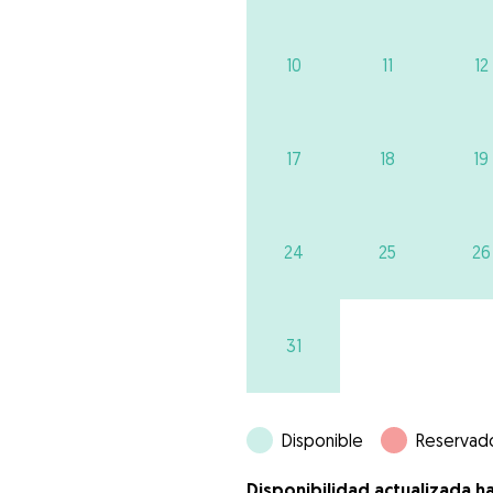
10
11
12
17
18
19
24
25
26
31
Disponible
Reservad
Disponibilidad actualizada h