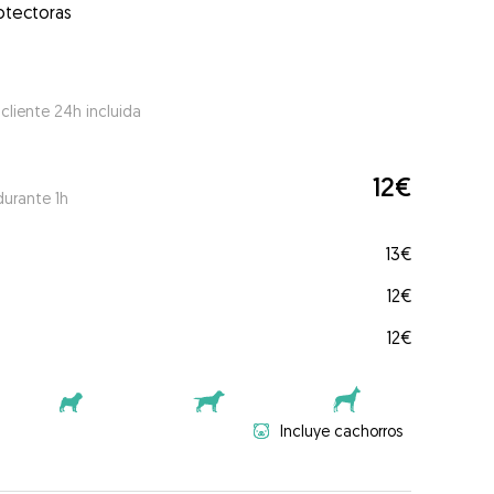
otectoras
 cliente 24h incluida
12€
durante 1h
13€
12€
12€
Incluye cachorros