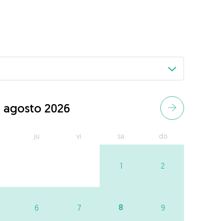
agosto 2026
ju
vi
sa
do
1
2
8
6
7
9