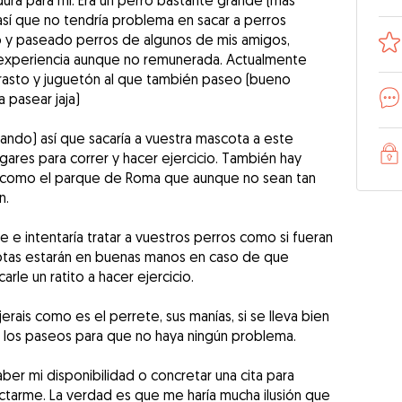
ura para mí. Era un perro bastante grande (más
así que no tendría problema en sacar a perros
o y paseado perros de algunos de mis amigos,
experiencia aunque no remunerada. Actualmente
rasto y juguetón al que también paseo (bueno
 pasear jaja)
dando) así que sacaría a vuestra mascota a este
ugares para correr y hacer ejercicio. También hay
a como el parque de Roma que aunque no sean tan
n.
e e intentaría tratar a vuestros perros como si fueran
cotas estarán en buenas manos en caso de que
arle un ratito a hacer ejercicio.
rais como es el perrete, sus manías, si se lleva bien
r los paseos para que no haya ningún problema.
aber mi disponibilidad o concretar una cita para
tarme. La verdad es que me haría mucha ilusión que