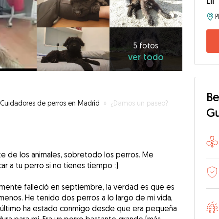
Lii
5
fotos
ver
5 fotos
ver todo
todo
Be
Cuidadores de perros en Madrid
»
¿Damos un paseo?
G
nte de los animales, sobretodo los perros. Me
r a tu perro si no tienes tiempo :)
ente falleció en septiembre, la verdad es que es
 menos. He tenido dos perros a lo largo de mi vida,
 último ha estado conmigo desde que era pequeña