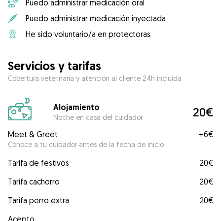
Puedo administrar medicación oral
Puedo administrar medicación inyectada
He sido voluntario/a en protectoras
Servicios y tarifas
Cobertura veterinaria y atención al cliente 24h incluida
Alojamiento
20€
Noche en casa del cuidador
Meet & Greet
+
6€
Conoce a tu cuidador antes de la fecha de inicio.
Tarifa de festivos
20€
Tarifa cachorro
20€
Tarifa perro extra
20€
Acepto