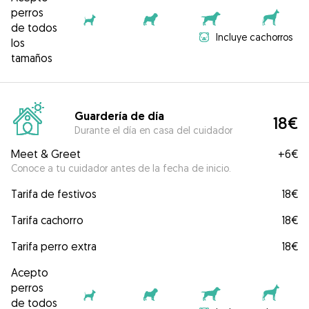
perros
de todos
Incluye cachorros
los
tamaños
Guardería de día
18€
Durante el día en casa del cuidador
Meet & Greet
+
6€
Conoce a tu cuidador antes de la fecha de inicio.
Tarifa de festivos
18€
Tarifa cachorro
18€
Tarifa perro extra
18€
Acepto
perros
de todos