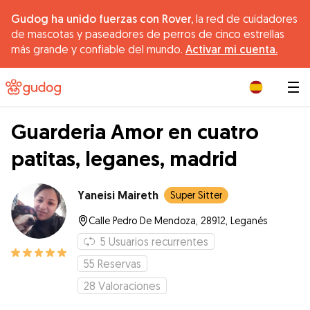
Gudog ha unido fuerzas con Rover,
la red de cuidadores
de mascotas y paseadores de perros de cinco estrellas
más grande y confiable del mundo.
Activar mi cuenta.
|
Guarderia Amor en cuatro
patitas, leganes, madrid
Yaneisi Maireth
Super Sitter
Calle Pedro De Mendoza, 28912, Leganés
5
Usuarios recurrentes
55
Reservas
28
Valoraciones