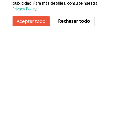
publicidad. Para más detalles, consulte nuestra
Privacy Policy
.
Contacta con Yaneisi Maireth
Rechazar todo
Aceptar todo
¿Conoces los Beneficios de Gudog? Ver más
Servicios
Cómo funciona
Sobre Gudog
Opiniones
Cobertura Veterinaria
Consejos para dueños de perros
Consejos para cuidadores