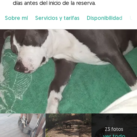
días antes del inicio de la reserva.
Sobre mí
Servicios y tarifas
Disponibilidad
Ub
23 fotos
ver todo