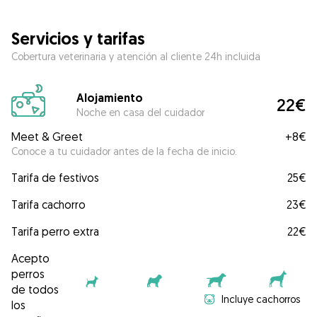
Servicios y tarifas
Cobertura veterinaria y atención al cliente 24h incluida
Alojamiento
22€
Noche en casa del cuidador
Meet & Greet
+
8€
Conoce a tu cuidador antes de la fecha de inicio.
Tarifa de festivos
25€
Tarifa cachorro
23€
Tarifa perro extra
22€
Acepto
perros
de todos
Incluye cachorros
los