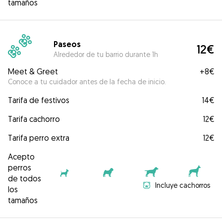
tamaños
Paseos
12€
Alrededor de tu barrio durante 1h
Meet & Greet
+
8€
Conoce a tu cuidador antes de la fecha de inicio.
Tarifa de festivos
14€
Tarifa cachorro
12€
Tarifa perro extra
12€
Acepto
perros
de todos
Incluye cachorros
los
tamaños