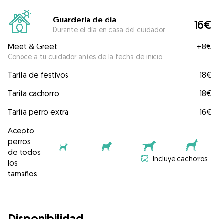
Guardería de día
16€
Durante el día en casa del cuidador
Meet & Greet
+
8€
Conoce a tu cuidador antes de la fecha de inicio.
Tarifa de festivos
18€
Tarifa cachorro
18€
Tarifa perro extra
16€
Acepto
perros
de todos
Incluye cachorros
los
tamaños
Disponibilidad