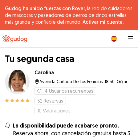
Gudog ha unido fuerzas con Rover,
la red de cuidadores
de mascotas y paseadores de perros de cinco estrellas
más grande y confiable del mundo.
Activar mi cuenta.
|
Tu segunda casa
Carolina
Avenida Cañada De Los Fenicios, 18150, Gójar
4
Usuarios recurrentes
32
Reservas
10
Valoraciones
La disponibilidad puede acabarse pronto.
Reserva ahora, con cancelación gratuita hasta 3