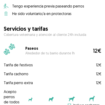
Tengo experiencia previa paseando perros
He sido voluntario/a en protectoras
Servicios y tarifas
Cobertura veterinaria y atención al cliente 24h incluida
Paseos
12€
Alrededor de tu barrio durante 1h
Tarifa de festivos
12€
Tarifa cachorro
12€
Tarifa perro extra
12€
Acepto
perros
de todos