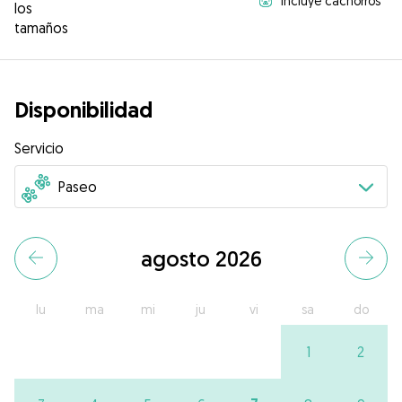
Incluye cachorros
los
tamaños
Disponibilidad
Servicio
agosto 2026
lu
ma
mi
ju
vi
sa
do
1
2