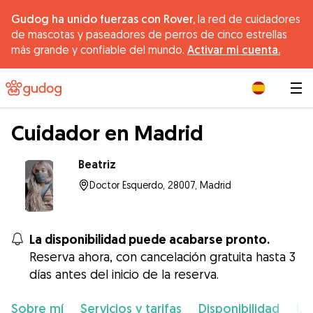
Gudog ha unido fuerzas con Rover,
la red de cuidadores
de mascotas y paseadores de perros de cinco estrellas
más grande y confiable del mundo.
Activar mi cuenta.
|
Cuidador en Madrid
Beatriz
Doctor Esquerdo, 28007, Madrid
La disponibilidad puede acabarse pronto.
Reserva ahora, con cancelación gratuita hasta 3
días antes del inicio de la reserva.
Sobre mí
Servicios y tarifas
Disponibilidad
Ub