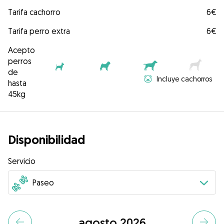
Tarifa cachorro
6€
Tarifa perro extra
6€
Acepto
perros
de
Incluye cachorros
hasta
45kg
Disponibilidad
Servicio
agosto 2026