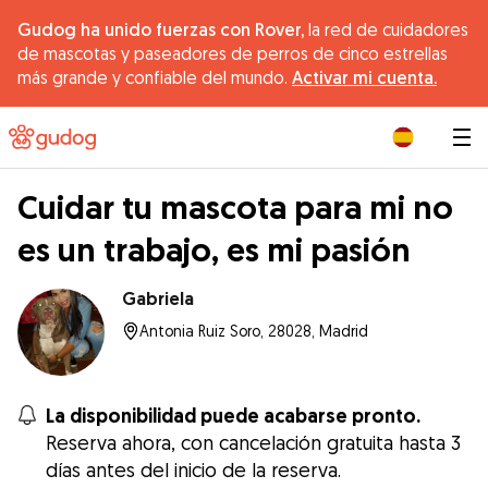
Gudog ha unido fuerzas con Rover,
la red de cuidadores
de mascotas y paseadores de perros de cinco estrellas
más grande y confiable del mundo.
Activar mi cuenta.
|
Cuidar tu mascota para mi no
es un trabajo, es mi pasión
Gabriela
Antonia Ruiz Soro, 28028, Madrid
La disponibilidad puede acabarse pronto.
Reserva ahora, con cancelación gratuita hasta 3
días antes del inicio de la reserva.