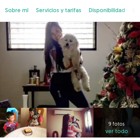
Sobre mí
Servicios y tarifas
Disponibilidad
Ub
9 fotos
ver todo