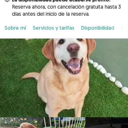
Reserva ahora, con cancelación gratuita hasta 3
días antes del inicio de la reserva.
Sobre mí
Servicios y tarifas
Disponibilidad
Ub