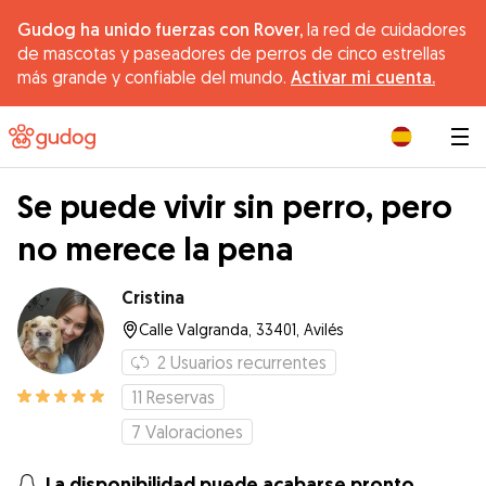
Gudog ha unido fuerzas con Rover,
la red de cuidadores
de mascotas y paseadores de perros de cinco estrellas
más grande y confiable del mundo.
Activar mi cuenta.
|
Se puede vivir sin perro, pero
no merece la pena
Cristina
Calle Valgranda, 33401, Avilés
2
Usuarios recurrentes
11
Reservas
7
Valoraciones
La disponibilidad puede acabarse pronto.