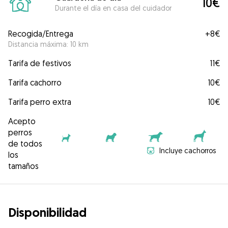
10€
Durante el día en casa del cuidador
Recogida/Entrega
+
8€
Distancia máxima: 10 km
Tarifa de festivos
11€
Tarifa cachorro
10€
Tarifa perro extra
10€
Acepto
perros
de todos
Incluye cachorros
los
tamaños
Disponibilidad