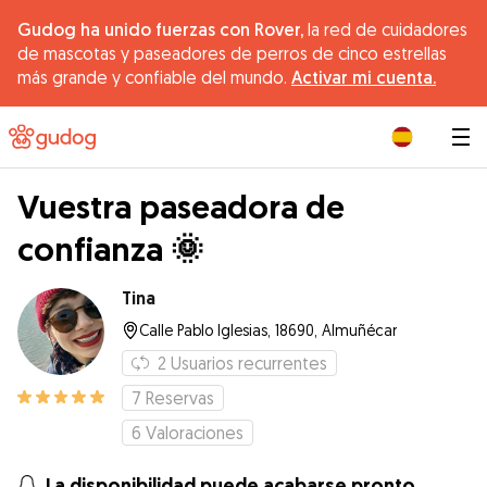
Gudog ha unido fuerzas con Rover,
la red de cuidadores
de mascotas y paseadores de perros de cinco estrellas
más grande y confiable del mundo.
Activar mi cuenta.
|
Vuestra paseadora de
confianza 🌞
Tina
Calle Pablo Iglesias, 18690, Almuñécar
2
Usuarios recurrentes
7
Reservas
6
Valoraciones
La disponibilidad puede acabarse pronto.