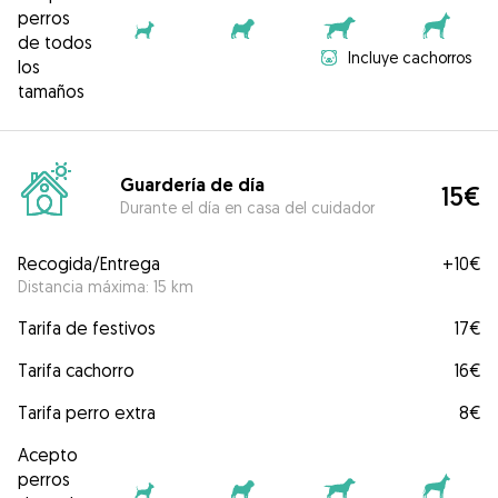
perros
de todos
Incluye cachorros
los
tamaños
Guardería de día
15€
Durante el día en casa del cuidador
Recogida/Entrega
+
10€
Distancia máxima: 15 km
Tarifa de festivos
17€
Tarifa cachorro
16€
Tarifa perro extra
8€
Acepto
perros