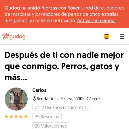
Gudog ha unido fuerzas con Rover,
la red de cuidadores
de mascotas y paseadores de perros de cinco estrellas
más grande y confiable del mundo.
Activar mi cuenta.
|
Después de ti con nadie mejor
que conmigo. Perros, gatos y
más...
Carlos
Ronda De La Pizarra, 10005, Cáceres
2
Usuarios recurrentes
29
Reservas
20
Valoraciones