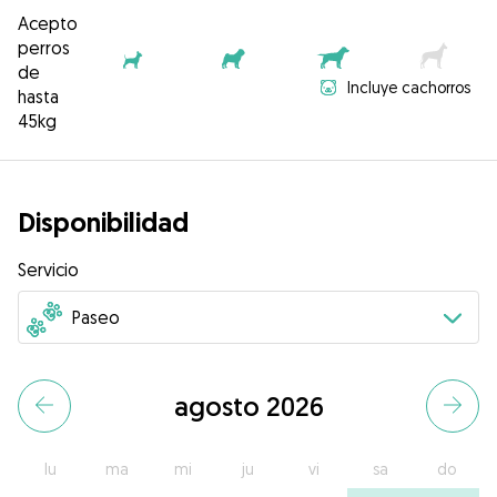
Acepto
perros
de
Incluye cachorros
hasta
45kg
Disponibilidad
Servicio
agosto 2026
lu
ma
mi
ju
vi
sa
do