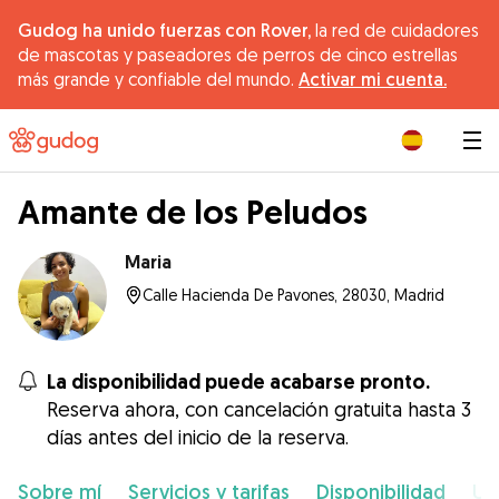
Gudog ha unido fuerzas con Rover,
la red de cuidadores
de mascotas y paseadores de perros de cinco estrellas
más grande y confiable del mundo.
Activar mi cuenta.
|
Amante de los Peludos
Maria
Calle Hacienda De Pavones, 28030, Madrid
La disponibilidad puede acabarse pronto.
Reserva ahora, con cancelación gratuita hasta 3
días antes del inicio de la reserva.
Sobre mí
Servicios y tarifas
Disponibilidad
Ub