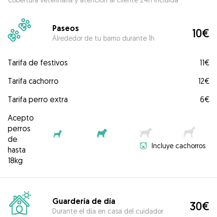
Paseos
10€
Alrededor de tu barrio durante 1h
Tarifa de festivos
11€
Tarifa cachorro
12€
Tarifa perro extra
6€
Acepto
perros
de
Incluye cachorros
hasta
18kg
Guardería de día
30€
Durante el día en casa del cuidador