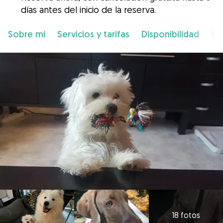
días antes del inicio de la reserva.
Sobre mí
Servicios y tarifas
Disponibilidad
Ub
18 fotos