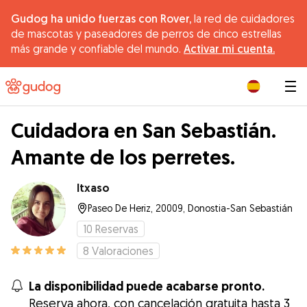
Gudog ha unido fuerzas con Rover,
la red de cuidadores
de mascotas y paseadores de perros de cinco estrellas
más grande y confiable del mundo.
Activar mi cuenta.
|
Cuidadora en San Sebastián.
Amante de los perretes.
Itxaso
Paseo De Heriz, 20009, Donostia-San Sebastián
10
Reservas
8
Valoraciones
La disponibilidad puede acabarse pronto.
Reserva ahora, con cancelación gratuita hasta 3