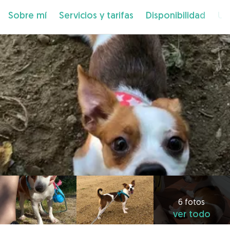
Sobre mí
Servicios y tarifas
Disponibilidad
Ub
6 fotos
ver todo