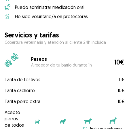
Puedo administrar medicación oral
He sido voluntario/a en protectoras
Servicios y tarifas
Cobertura veterinaria y atención al cliente 24h incluida
Paseos
10€
Alrededor de tu barrio durante 1h
Tarifa de festivos
11€
Tarifa cachorro
10€
Tarifa perro extra
10€
Acepto
perros
de todos
Incluye cachorros