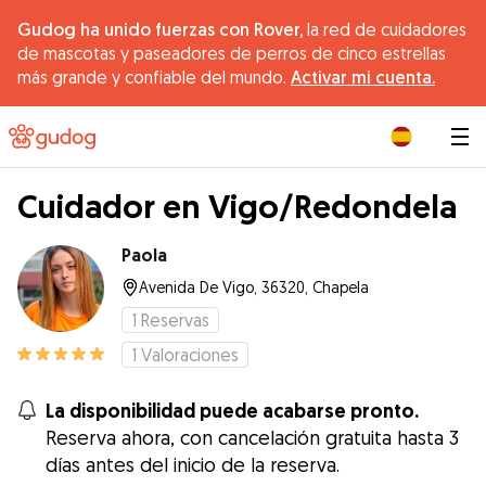
Gudog ha unido fuerzas con Rover,
la red de cuidadores
de mascotas y paseadores de perros de cinco estrellas
más grande y confiable del mundo.
Activar mi cuenta.
|
Cuidador en Vigo/Redondela
Paola
Avenida De Vigo, 36320, Chapela
1
Reservas
1
Valoraciones
La disponibilidad puede acabarse pronto.
Reserva ahora, con cancelación gratuita hasta 3
días antes del inicio de la reserva.