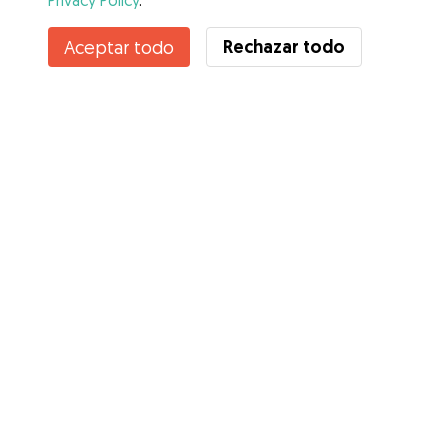
Privacy Policy
.
Contacta con Paola
Rechazar todo
Aceptar todo
¿Conoces los Beneficios de Gudog? Ver más
Servicios
Cómo funciona
Sobre Gudog
Opiniones
Cobertura Veterinaria
Consejos para dueños de perros
Consejos para cuidadores
Hazte cuidador