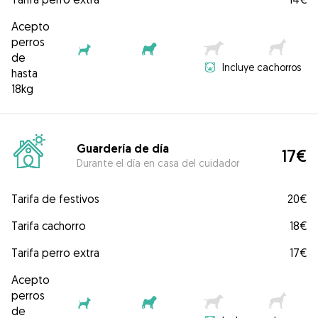
Acepto
perros
de
Incluye cachorros
hasta
18kg
Guardería de día
17€
Durante el día en casa del cuidador
Tarifa de festivos
20€
Tarifa cachorro
18€
Tarifa perro extra
17€
Acepto
perros
de