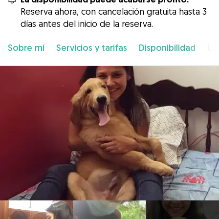
Reserva ahora, con cancelación gratuita hasta 3
días antes del inicio de la reserva.
Sobre mí
Servicios y tarifas
Disponibilidad
Ub