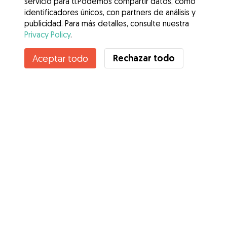
servicio para ti.Podemos compartir datos, como
identificadores únicos, con partners de análisis y
publicidad. Para más detalles, consulte nuestra
Privacy Policy
.
Contacta con Katherine
Rechazar todo
Aceptar todo
¿Conoces los Beneficios de Gudog? Ver más
Servicios
Cómo funciona
Sobre Gudog
Opiniones
Cobertura Veterinaria
Consejos para dueños de perros
Consejos para cuidadores