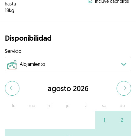
Incluye cachorros
hasta
18kg
Disponibilidad
Servicio
agosto 2026
lu
ma
mi
ju
vi
sa
do
1
2