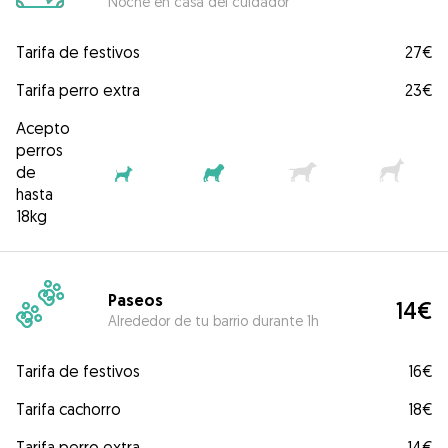
Noche en casa del cuidador
Tarifa de festivos
27€
Tarifa perro extra
23€
Acepto
perros
de
hasta
18kg
Paseos
14€
Alrededor de tu barrio durante 1h
Tarifa de festivos
16€
Tarifa cachorro
18€
Tarifa perro extra
14€