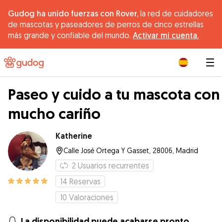
Gudog ha unido fuerzas con Rover,
la red de cuidadores
de mascotas y paseadores de perros de cinco estrellas
más grande y confiable del mundo.
Activar mi cuenta.
|
Paseo y cuido a tu mascota con
mucho cariño
Katherine
Calle José Ortega Y Gasset, 28006, Madrid
2
Usuarios recurrentes
14
Reservas
10
Valoraciones
La disponibilidad puede acabarse pronto.