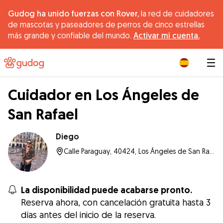
Gudog ha unido fuerzas con Rover,
la red de cuidadores
de mascotas y paseadores de perros de cinco estrellas
más grande y confiable del mundo.
Activar mi cuenta.
|
Cuidador en Los Ángeles de
San Rafael
Diego
Calle Paraguay, 40424, Los Ángeles de San Rafael
La disponibilidad puede acabarse pronto.
Reserva ahora, con cancelación gratuita hasta 3
días antes del inicio de la reserva.