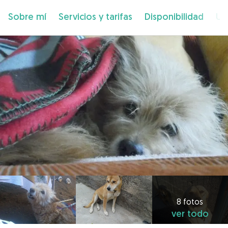
Sobre mí
Servicios y tarifas
Disponibilidad
Ub
8 fotos
ver todo