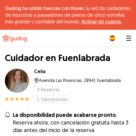
Gudog ha unido fuerzas con Rover,
la red de cuidadores
de mascotas y paseadores de perros de cinco estrellas
más grande y confiable del mundo.
Activar mi cuenta.
|
Cuidador en Fuenlabrada
Celia
Avenida Las Provincias, 28941, Fuenlabrada
4
Reservas
3
Valoraciones
La disponibilidad puede acabarse pronto.
Reserva ahora, con cancelación gratuita hasta 3
días antes del inicio de la reserva.