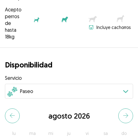
Acepto
perros
de
Incluye cachorros
hasta
18kg
Disponibilidad
Servicio
agosto 2026
lu
ma
mi
ju
vi
sa
do