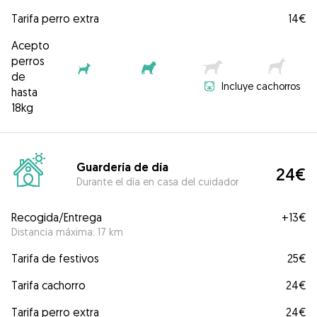
Tarifa perro extra
14€
Acepto
perros
de
Incluye cachorros
hasta
18kg
Guardería de día
24€
Durante el día en casa del cuidador
Recogida/Entrega
+
13€
Distancia máxima: 17 km
Tarifa de festivos
25€
Tarifa cachorro
24€
Tarifa perro extra
24€