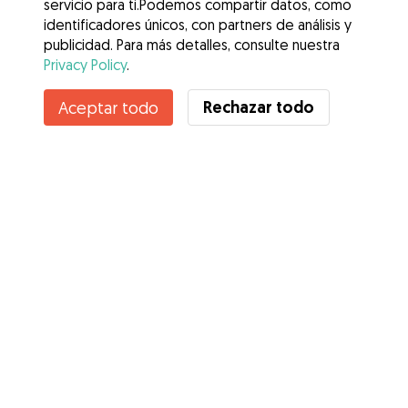
servicio para ti.Podemos compartir datos, como
identificadores únicos, con partners de análisis y
publicidad. Para más detalles, consulte nuestra
Privacy Policy
.
Contacta con Ramon
Rechazar todo
Aceptar todo
¿Conoces los Beneficios de Gudog? Ver más
Servicios
Cómo funciona
Sobre Gudog
Opiniones
Cobertura Veterinaria
Consejos para dueños de perros