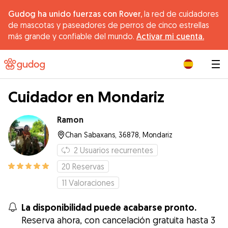
Gudog ha unido fuerzas con Rover,
la red de cuidadores
de mascotas y paseadores de perros de cinco estrellas
más grande y confiable del mundo.
Activar mi cuenta.
|
Cuidador en Mondariz
Ramon
Chan Sabaxans, 36878, Mondariz
2
Usuarios recurrentes
20
Reservas
11
Valoraciones
La disponibilidad puede acabarse pronto.
Reserva ahora, con cancelación gratuita hasta 3