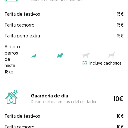
Tarifa de festivos
15€
Tarifa cachorro
15€
Tarifa perro extra
15€
Acepto
perros
de
Incluye cachorros
hasta
18kg
Guardería de día
10€
Durante el día en casa del cuidador
Tarifa de festivos
10€
Tarifa cachorro
10€