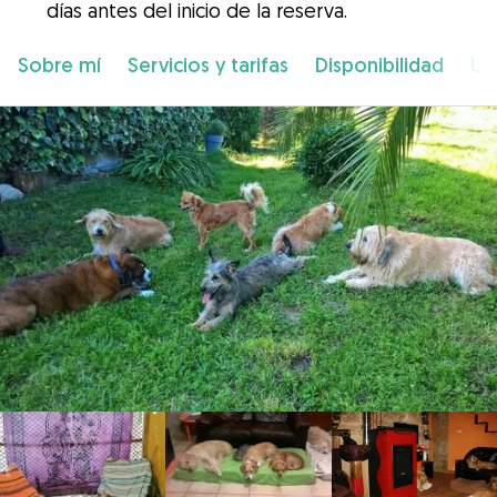
días antes del inicio de la reserva.
Sobre mí
Servicios y tarifas
Disponibilidad
Ub