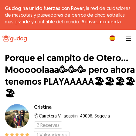
Gudog ha unido fuerzas con Rover,
la red de cuidadores
de mascotas y paseadores de perros de cinco estrellas
más grande y confiable del mundo.
Activar mi cuenta.
|
Porque el campito de Otero...
Mooooolaaa🥳🥳🥳 pero ahora
tenemos PLAYAAAAA🏖️🏖️🏖️🏖️
🏖️
Cristina
Carretera Villacastin, 40006, Segovia
2
Reservas
1
Valoraciones