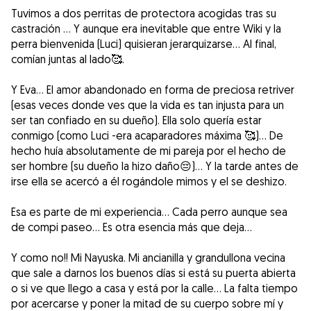
Tuvimos a dos perritas de protectora acogidas tras su
castración ... Y aunque era inevitable que entre Wiki y la
perra bienvenida (Luci) quisieran jerarquizarse... Al final,
comían juntas al lado🥰.
Y Eva... El amor abandonado en forma de preciosa retriver
(esas veces donde ves que la vida es tan injusta para un
ser tan confiado en su dueño). Ella solo quería estar
conmigo (como Luci -era acaparadores máxima 🥰)... De
hecho huía absolutamente de mi pareja por el hecho de
ser hombre (su dueño la hizo daño😔)... Y la tarde antes de
irse ella se acercó a él rogándole mimos y el se deshizo.
Esa es parte de mi experiencia... Cada perro aunque sea
de compi paseo... Es otra esencia más que deja...
Y como no!! Mi Nayuska. Mi ancianilla y grandullona vecina
que sale a darnos los buenos días si está su puerta abierta
o si ve que llego a casa y está por la calle... La falta tiempo
por acercarse y poner la mitad de su cuerpo sobre mí y