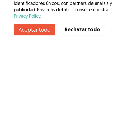
identificadores únicos, con partners de análisis y
publicidad. Para más detalles, consulte nuestra
Privacy Policy
.
Contacta con Cristina
Rechazar todo
Aceptar todo
¿Conoces los Beneficios de Gudog? Ver más
Servicios
Cómo funciona
Sobre Gudog
Opiniones
Cobertura Veterinaria
Consejos para dueños de perros
Consejos para cuidadores