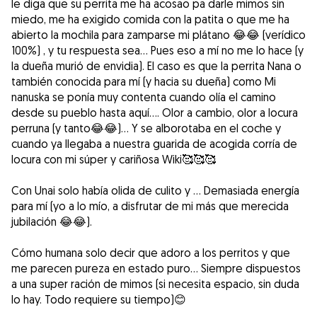
le diga que su perrita me ha acosao pa darle mimos sin
miedo, me ha exigido comida con la patita o que me ha
abierto la mochila para zamparse mi plátano 😂😂 (verídico
100%) , y tu respuesta sea... Pues eso a mí no me lo hace (y
la dueña murió de envidia). El caso es que la perrita Nana o
también conocida para mí (y hacia su dueña) como Mi
nanuska se ponía muy contenta cuando olía el camino
desde su pueblo hasta aquí.... Olor a cambio, olor a locura
perruna (y tanto😂😂)... Y se alborotaba en el coche y
cuando ya llegaba a nuestra guarida de acogida corría de
locura con mi súper y cariñosa Wiki🥰🥰🥰
Con Unai solo había olida de culito y ... Demasiada energía
para mí (yo a lo mío, a disfrutar de mi más que merecida
jubilación 😂😂).
Cómo humana solo decir que adoro a los perritos y que
me parecen pureza en estado puro... Siempre dispuestos
a una super ración de mimos (si necesita espacio, sin duda
lo hay. Todo requiere su tiempo)😊