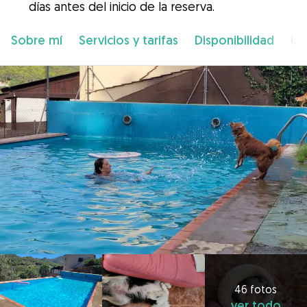
días antes del inicio de la reserva.
Sobre mí
Servicios y tarifas
Disponibilidad
Ub
46 fotos
ver todo