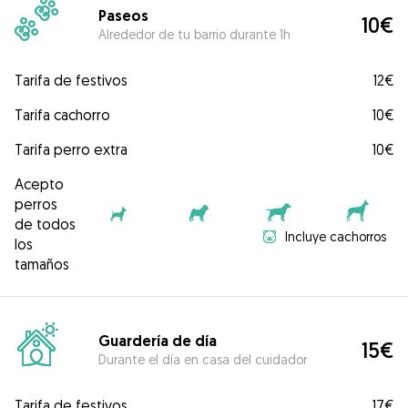
Paseos
10€
Alrededor de tu barrio durante 1h
Tarifa de festivos
12€
Tarifa cachorro
10€
Tarifa perro extra
10€
Acepto
perros
de todos
Incluye cachorros
los
tamaños
Guardería de día
15€
Durante el día en casa del cuidador
Tarifa de festivos
17€