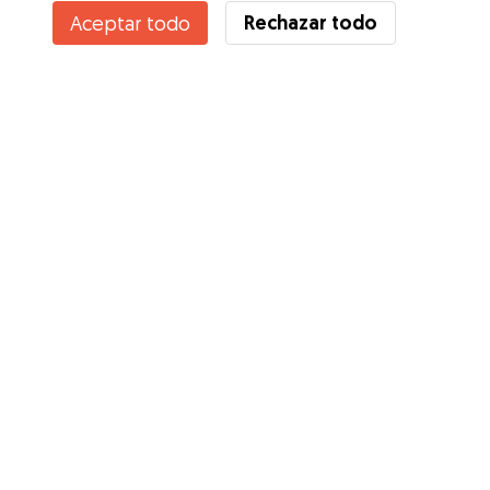
Rechazar todo
Aceptar todo
¿Conoces los Beneficios de Gudog? Ver más
Servicios
Cómo funciona
Sobre Gudog
Opiniones
Cobertura Veterinaria
Consejos para dueños de perros
Consejos para cuidadores
Hazte cuidador
Blog