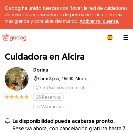
Gudog ha unido fuerzas con Rover,
la red de cuidadores
de mascotas y paseadores de perros de cinco estrellas
más grande y confiable del mundo.
Activar mi cuenta.
|
Cuidadora en Alcira
Dorina
Cami Xiprer, 46600, Alcira
3
Usuarios recurrentes
26
Reservas
15
Valoraciones
La disponibilidad puede acabarse pronto.
Reserva ahora, con cancelación gratuita hasta 3