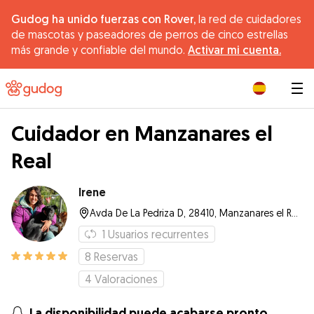
Gudog ha unido fuerzas con Rover,
la red de cuidadores
de mascotas y paseadores de perros de cinco estrellas
más grande y confiable del mundo.
Activar mi cuenta.
|
Cuidador en Manzanares el
Real
Irene
Avda De La Pedriza D, 28410, Manzanares el Real
1
Usuarios recurrentes
8
Reservas
4
Valoraciones
La disponibilidad puede acabarse pronto.