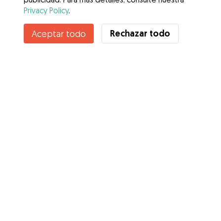
Privacy Policy
.
No disponible
Rechazar todo
Aceptar todo
Irene no está disponible temporalmente
Servicios
Cómo funciona
Sobre Gudog
Opiniones
Cobertura Veterinaria
Consejos para dueños de perros
Consejos para cuidadores
Hazte cuidador