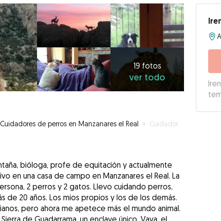
Ire
19
fotos
ver
19 fotos
ver todo
todo
Ire
te
Cuidadores de perros en Manzanares el Real
»
Cuidador en Manzanares el Real
ntaña, bióloga, profe de equitación y actualmente
ivo en una casa de campo en Manzanares el Real. La
ersona, 2 perros y 2 gatos. Llevo cuidando perros,
s de 20 años. Los mios propios y los de los demás.
cianos, pero ahora me apetece más el mundo animal.
 Sierra de Guadarrama, un enclave único. Vaya, el