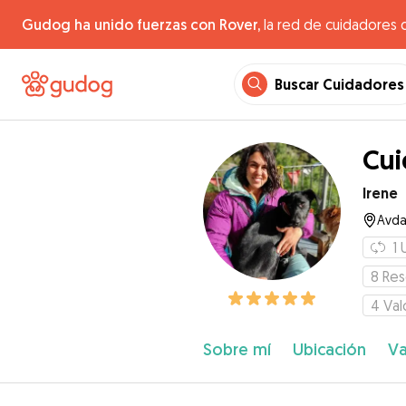
Gudog ha unido fuerzas con Rover,
la red de cuidadores 
Buscar Cuidadores
Cui
Irene
Avda
1
8
Res
4
Val
Sobre mí
Ubicación
Va