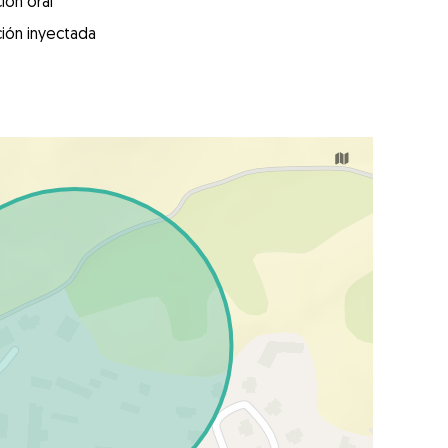
ión oral
ión inyectada