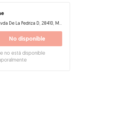
ne
Avda De La Pedriza D, 28410, Manzanares el Real
No disponible
ne no está disponible
mporalmente