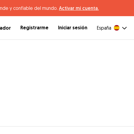
ande y confiable del mundo.
Activar mi cuenta.
Registrarme
Iniciar sesión
dador
España