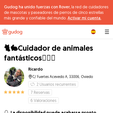
Gudog ha unido fuerzas con Rover,
la red de cuidadores
de mascotas y paseadores de perros de cinco estrellas
más grande y confiable del mundo.
Activar mi cuenta.
|
🐈🐇Cuidador de animales
fantásticos🐕‍🦺🐩
Ricardo
C/ Fuertes Acevedo A, 33006, Oviedo
2
Usuarios recurrentes
7
Reservas
6
Valoraciones
La disponibilidad puede acabarse pronto.