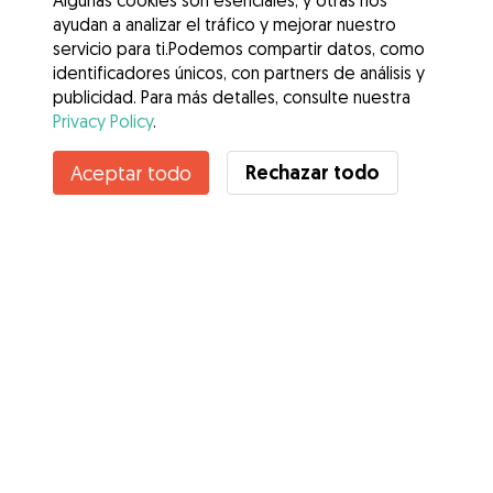
Algunas cookies son esenciales, y otras nos
ayudan a analizar el tráfico y mejorar nuestro
servicio para ti.Podemos compartir datos, como
identificadores únicos, con partners de análisis y
publicidad. Para más detalles, consulte nuestra
Privacy Policy
.
Contacta con Ricardo
Rechazar todo
Aceptar todo
¿Conoces los Beneficios de Gudog? Ver más
Servicios
Cómo funciona
Sobre Gudog
Opiniones
Cobertura Veterinaria