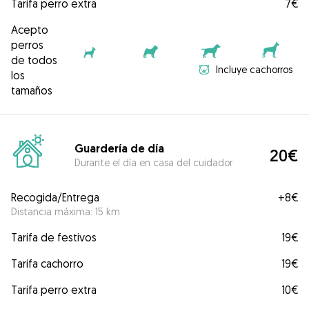
Tarifa perro extra
7€
Acepto
perros
de todos
Incluye cachorros
los
tamaños
Guardería de día
20€
Durante el día en casa del cuidador
Recogida/Entrega
+
8€
Distancia máxima: 15 km
Tarifa de festivos
19€
Tarifa cachorro
19€
Tarifa perro extra
10€