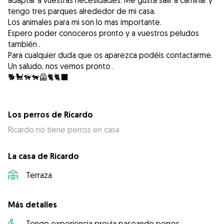
adaptar a vuestras necesidades. Me gusta salir a caminar y
tengo tres parques alrededor de mi casa.
Los animales para mi son lo mas importante.
Espero poder conoceros pronto y a vuestros peludos
también .
Para cualquier duda que os aparezca podéis contactarme.
Un saludo, nos vemos pronto .
🐕🐩🦮🐕‍🦺🐈🐈‍⬛
Los perros de Ricardo
Ricardo no tiene perros en casa
La casa de Ricardo
Terraza
Más detalles
Tengo experiencia previa paseando perros