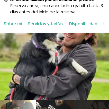
Reserva ahora, con cancelación gratuita hasta 3
días antes del inicio de la reserva.
Sobre mí
Servicios y tarifas
Disponibilidad
Ub