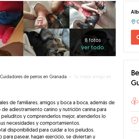
Alb
C
8
fotos
C
ver
8 fotos
ver todo
todo
Be
Cuidadores de perros en Granada
»
Tu mejor amigo en buenas manos
G
ales de familiares, amigos y boca a boca, además de
o de adiestramiento canino y nutrición canina para
 peluditos y comprenderlos mejor, atenderlos lo
 sus necesidades y comportamientos.
al disponibilidad para cuidar a los peludos.
ara pasear, hagan ejercicio, se diviertan y