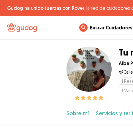
Gudog ha unido fuerzas con Rover,
la red de cuidadores 
Buscar Cuidadores
Tu 
Alba P
Calle
1
Res
1
Valo
Sobre mí
Servicios y tari