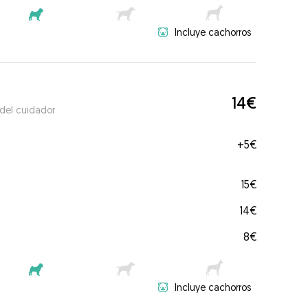
Incluye cachorros
14€
 del cuidador
+
5€
15€
14€
8€
Incluye cachorros