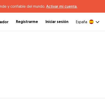
ande y confiable del mundo.
Activar mi cuenta.
Registrarme
Iniciar sesión
dador
España