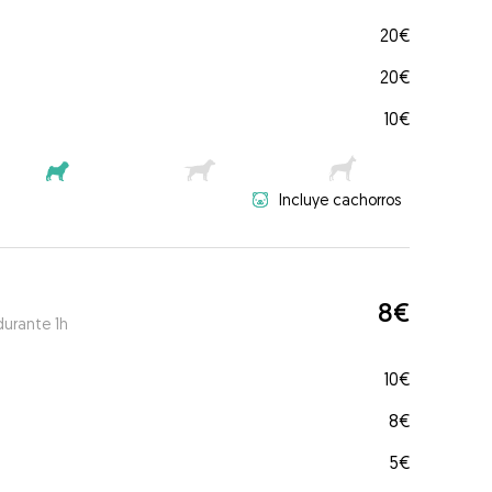
20€
20€
10€
Incluye cachorros
8€
durante 1h
10€
8€
5€