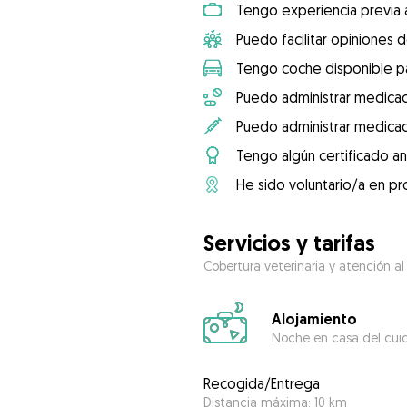
Tengo experiencia previa 
Puedo facilitar opiniones d
Tengo coche disponible pa
Puedo administrar medicac
Puedo administrar medicac
Tengo algún certificado an
He sido voluntario/a en pr
Servicios y tarifas
Cobertura veterinaria y atención al
Alojamiento
Noche en casa del cui
Recogida/Entrega
Distancia máxima: 10 km