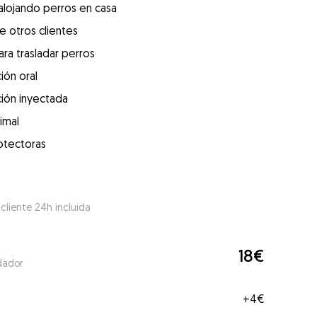
alojando perros en casa
e otros clientes
ra trasladar perros
ión oral
ión inyectada
imal
otectoras
 cliente 24h incluida
18€
dador
+
4€