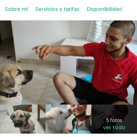
Sobre mí
Servicios y tarifas
Disponibilidad
Ub
5 fotos
ver todo