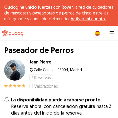
Gudog ha unido fuerzas con Rover,
la red de cuidadores
de mascotas y paseadores de perros de cinco estrellas
más grande y confiable del mundo.
Activar mi cuenta.
|
Paseador de Perros
Jean Pierre
Calle Carraza, 28004, Madrid
1
Reservas
1
Valoraciones
La disponibilidad puede acabarse pronto.
Reserva ahora, con cancelación gratuita hasta 3
días antes del inicio de la reserva.