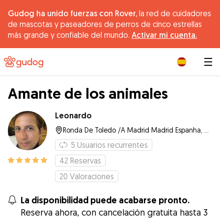
Gudog ha unido fuerzas con Rover,
la red de cuidadores
de mascotas y paseadores de perros de cinco estrellas
más grande y confiable del mundo.
Activar mi cuenta.
|
Amante de los animales
Leonardo
Ronda De Toledo /A Madrid Madrid Espanha, 28005, Madrid
5
Usuarios recurrentes
42
Reservas
20
Valoraciones
La disponibilidad puede acabarse pronto.
Reserva ahora, con cancelación gratuita hasta 3