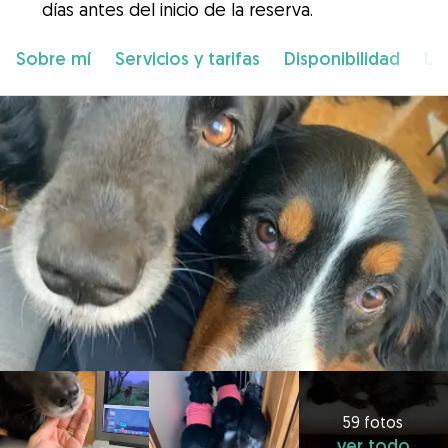
días antes del inicio de la reserva.
Sobre mí
Servicios y tarifas
Disponibilidad
Ub
59 fotos
ver todo