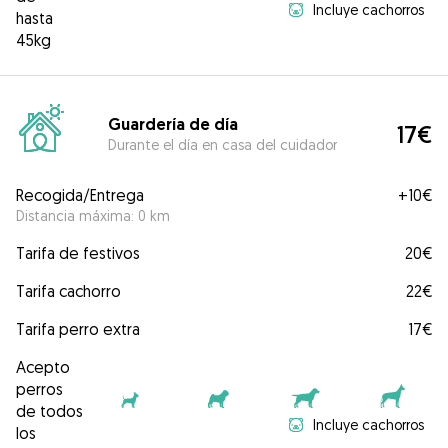
Incluye cachorros
hasta
45kg
Guardería de día
17€
Durante el día en casa del cuidador
Recogida/Entrega
+
10€
Distancia máxima: 0 km
Tarifa de festivos
20€
Tarifa cachorro
22€
Tarifa perro extra
17€
Acepto
perros
de todos
Incluye cachorros
los