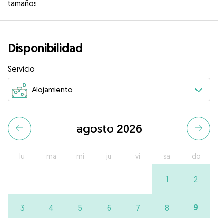
tamaños
Disponibilidad
Servicio
agosto 2026
lu
ma
mi
ju
vi
sa
do
1
2
9
3
4
5
6
7
8