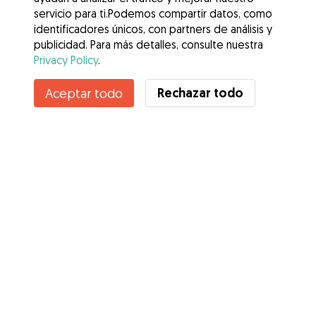
servicio para ti.Podemos compartir datos, como
identificadores únicos, con partners de análisis y
publicidad. Para más detalles, consulte nuestra
Privacy Policy
.
Contacta con Leonardo
Rechazar todo
Aceptar todo
¿Conoces los Beneficios de Gudog? Ver más
Servicios
Cómo funciona
Sobre Gudog
Opiniones
Cobertura Veterinaria
Consejos para dueños de perros