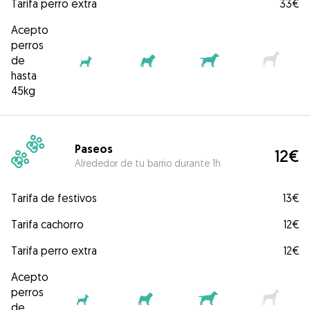
Tarifa perro extra
33€
Acepto
perros
de
hasta
45kg
Paseos
12€
Alrededor de tu barrio durante 1h
Tarifa de festivos
13€
Tarifa cachorro
12€
Tarifa perro extra
12€
Acepto
perros
de