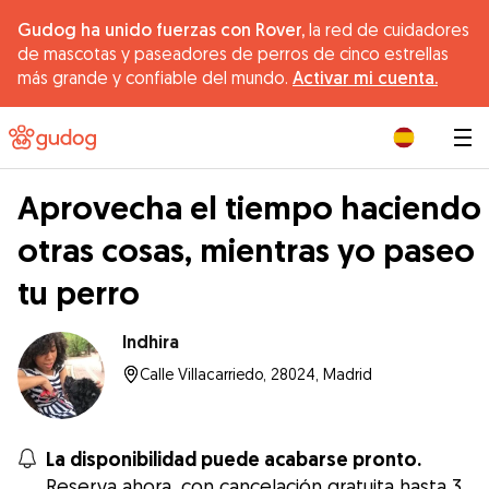
Gudog ha unido fuerzas con Rover,
la red de cuidadores
de mascotas y paseadores de perros de cinco estrellas
más grande y confiable del mundo.
Activar mi cuenta.
|
Aprovecha el tiempo haciendo
otras cosas, mientras yo paseo
tu perro
Indhira
Calle Villacarriedo, 28024, Madrid
La disponibilidad puede acabarse pronto.
Reserva ahora, con cancelación gratuita hasta 3