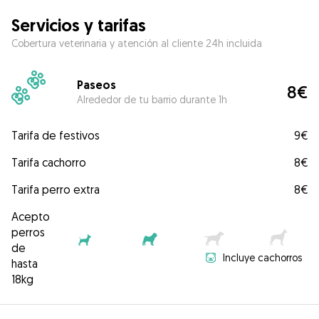
Servicios y tarifas
Cobertura veterinaria y atención al cliente 24h incluida
Paseos
8€
Alrededor de tu barrio durante 1h
Tarifa de festivos
9€
Tarifa cachorro
8€
Tarifa perro extra
8€
Acepto
perros
de
Incluye cachorros
hasta
18kg