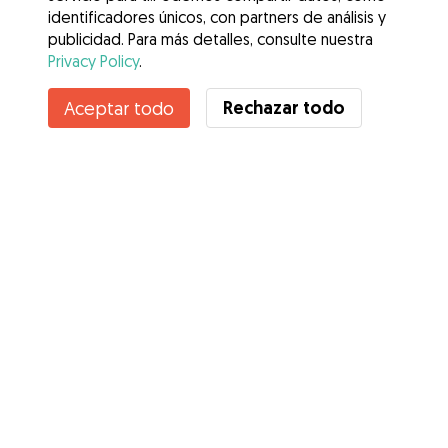
identificadores únicos, con partners de análisis y
publicidad. Para más detalles, consulte nuestra
Privacy Policy
.
Contacta con Indhira
Rechazar todo
Aceptar todo
¿Conoces los Beneficios de Gudog? Ver más
Servicios
Cómo funciona
Sobre Gudog
Opiniones
Cobertura Veterinaria
Consejos para dueños de perros
Consejos para cuidadores