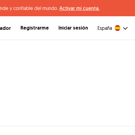
ande y confiable del mundo.
Activar mi cuenta.
Registrarme
Iniciar sesión
dador
España