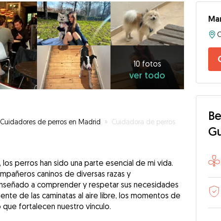
Ma
10
fotos
ver
10 fotos
ver todo
todo
Be
Cuidadores de perros en Madrid
»
Cuidadora de perros
G
os perros han sido una parte esencial de mi vida.
mpañeros caninos de diversas razas y
enseñado a comprender y respetar sus necesidades
mente de las caminatas al aire libre, los momentos de
 que fortalecen nuestro vínculo.