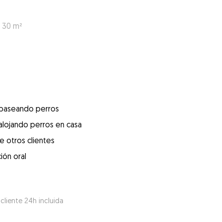
: 30 m²
 paseando perros
alojando perros en casa
e otros clientes
ión oral
 cliente 24h incluida