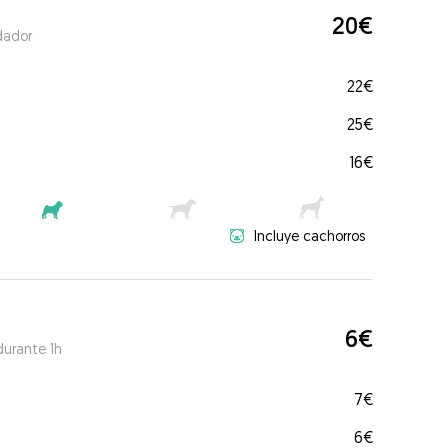
20€
dador
22€
25€
16€
Incluye cachorros
6€
durante 1h
7€
6€