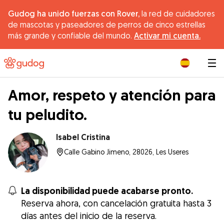
Gudog ha unido fuerzas con Rover,
la red de cuidadores
de mascotas y paseadores de perros de cinco estrellas
más grande y confiable del mundo.
Activar mi cuenta.
|
Amor, respeto y atención para
tu peludito.
Isabel Cristina
Calle Gabino Jimeno, 28026, Les Useres
La disponibilidad puede acabarse pronto.
Reserva ahora, con cancelación gratuita hasta 3
días antes del inicio de la reserva.