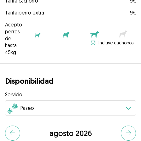
Tarifa cachorro
9€
Tarifa perro extra
9€
Acepto
perros
de
Incluye cachorros
hasta
45kg
Disponibilidad
Servicio
agosto 2026