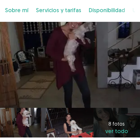
Sobre mí
Servicios y tarifas
Disponibilidad
Ub
8 fotos
ver todo