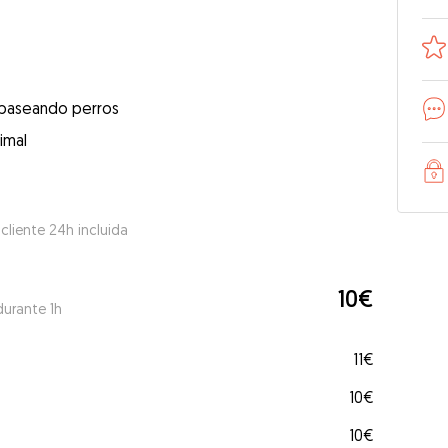
 paseando perros
imal
 cliente 24h incluida
10€
durante 1h
11€
10€
10€