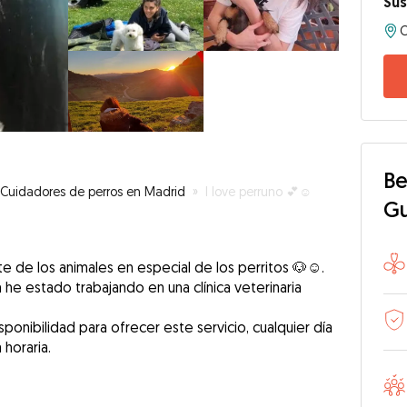
Su
Be
Cuidadores de perros en Madrid
»
I love perruno 💕☺️
G
 de los animales en especial de los perritos 🐶☺️.
 he estado trabajando en una clínica veterinaria
onibilidad para ofrecer este servicio, cualquier día
 horaria.