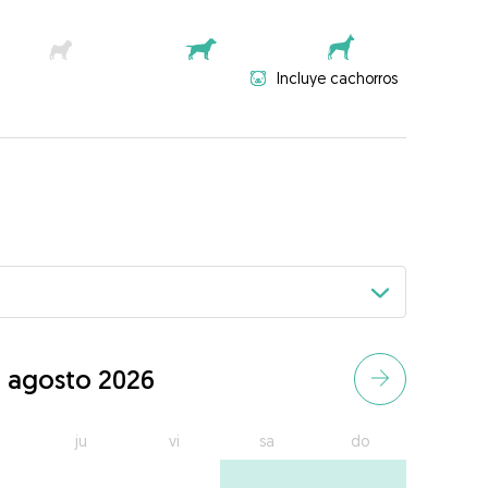
Incluye cachorros
agosto 2026
ju
vi
sa
do