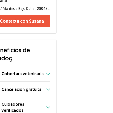
sana
C/ Mentrida Bajo Dcha., 28043, Madrid
Contacta con Susana
neficios de
udog
Cobertura veterinaria
Cancelación gratuita
Cuidadores
verificados