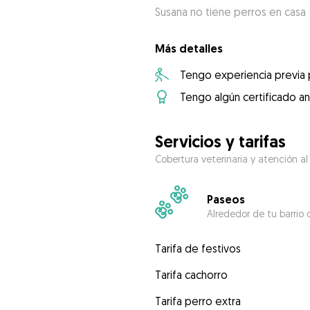
Susana no tiene perros en casa
Más detalles
Tengo experiencia previa
Tengo algún certificado an
Servicios y tarifas
Cobertura veterinaria y atención al
Paseos
Alrededor de tu barrio 
Tarifa de festivos
Tarifa cachorro
Tarifa perro extra