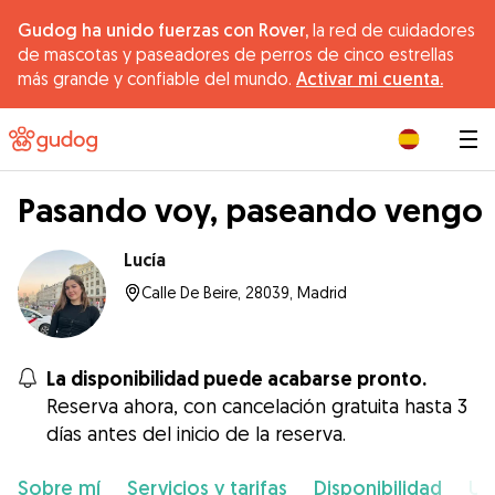
Gudog ha unido fuerzas con Rover,
la red de cuidadores
de mascotas y paseadores de perros de cinco estrellas
más grande y confiable del mundo.
Activar mi cuenta.
|
Pasando voy, paseando vengo
Lucía
Calle De Beire, 28039, Madrid
La disponibilidad puede acabarse pronto.
Reserva ahora, con cancelación gratuita hasta 3
días antes del inicio de la reserva.
Sobre mí
Servicios y tarifas
Disponibilidad
Ub