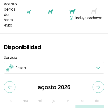
Acepto
perros
de
Incluye cachorros
hasta
45kg
Disponibilidad
Servicio
agosto 2026
lu
ma
mi
ju
vi
sa
do