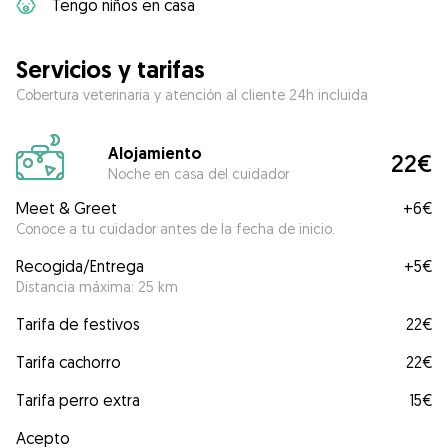
Tengo niños en casa
Servicios y tarifas
Cobertura veterinaria y atención al cliente 24h incluida
Alojamiento
22€
Noche en casa del cuidador
Meet & Greet
+
6€
Conoce a tu cuidador antes de la fecha de inicio.
Recogida/Entrega
+
5€
Distancia máxima: 25 km
Tarifa de festivos
22€
Tarifa cachorro
22€
Tarifa perro extra
15€
Acepto