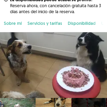
Reserva ahora, con cancelación gratuita hasta 3
días antes del inicio de la reserva.
Sobre mí
Servicios y tarifas
Disponibilidad
Ub