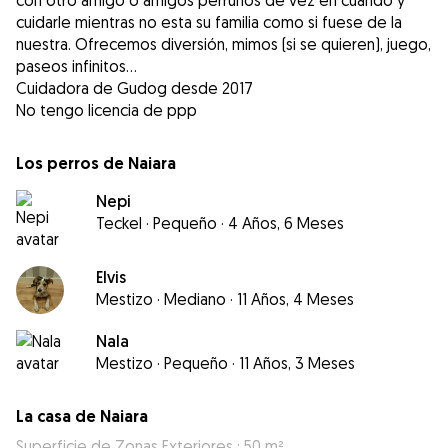
con otro amigo o amigos perrunos de vez en cuando y
cuidarle mientras no esta su familia como si fuese de la
nuestra. Ofrecemos diversión, mimos (si se quieren), juego,
paseos infinitos...
Cuidadora de Gudog desde 2017
No tengo licencia de ppp
Los perros de Naiara
Nepi
Teckel
·
Pequeño
·
4 Años, 6 Meses
Elvis
Mestizo
·
Mediano
·
11 Años, 4 Meses
Nala
Mestizo
·
Pequeño
·
11 Años, 3 Meses
La casa de Naiara
Superficie de Zonas Exteriores : 50 m²