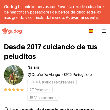
Gudog ha unido fuerzas con Rover,
la red de cuidadores
de mascotas y paseadores de perros de cinco estrellas
más grande y confiable del mundo.
Activar mi cuenta.
|
Desde 2017 cuidando de tus
peluditos
Naiara
Ortuño De Alango, 48920, Portugalete
4
Usuarios recurrentes
27
Reservas
18
Valoraciones
La disponibilidad puede acabarse pronto.