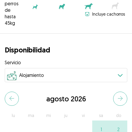
perros
de
Incluye cachorros
hasta
45kg
Disponibilidad
Servicio
agosto 2026
lu
ma
mi
ju
vi
sa
do
1
2