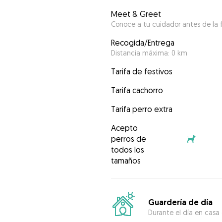
Meet & Greet
Conoce a tu cuidador antes de la f
Recogida/Entrega
Distancia máxima: 0 km
Tarifa de festivos
Tarifa cachorro
Tarifa perro extra
Acepto
perros de
todos los
tamaños
Guardería de día
Durante el día en casa