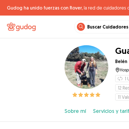
Gudog ha unido fuerzas con Rover,
la red de cuidadores 
Buscar Cuidadores
Gua
Belén
Hospi
1
12
Re
11
Val
Sobre mí
Servicios y tari