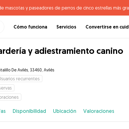
de mascotas y paseadores de perros de cinco estrellas más gr
Cómo funciona
Servicios
Convertirse en cui
rdería y adiestramiento canino
talillo De Avilés, 33460, Avilés
Usuarios recurrentes
servas
oraciones
fas
Disponibilidad
Ubicación
Valoraciones