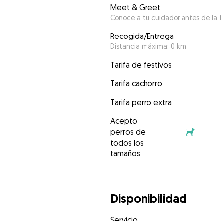
Meet & Greet
Conoce a tu cuidador antes de la f
Recogida/Entrega
Distancia máxima: 0 km
Tarifa de festivos
Tarifa cachorro
Tarifa perro extra
Acepto
perros de
todos los
tamaños
Disponibilidad
Servicio