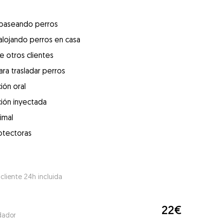
 paseando perros
alojando perros en casa
e otros clientes
ra trasladar perros
ión oral
ión inyectada
imal
otectoras
 cliente 24h incluida
22€
dador