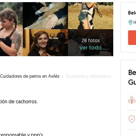
Bel
28
fotos
ver
28 fotos
ver todo
todo
Be
Cuidadores de perros en Avilés
»
Guardería y adiestramiento canino
G
ión de cachorros.
responsable y ppp's.