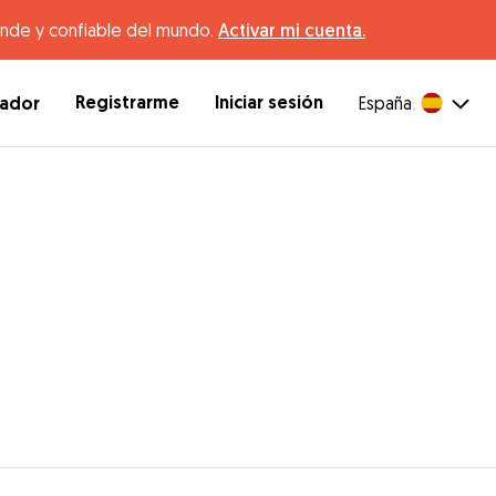
ande y confiable del mundo.
Activar mi cuenta.
Registrarme
Iniciar sesión
dador
España