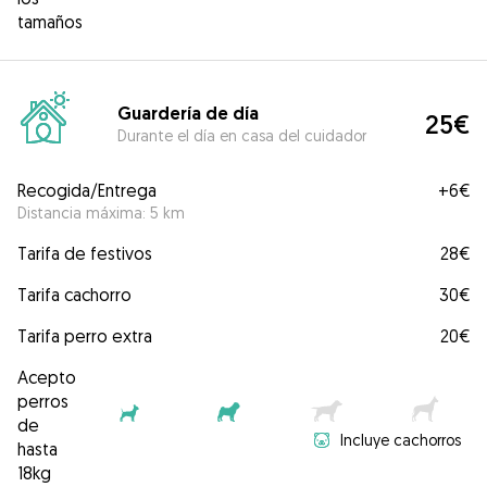
tamaños
Guardería de día
25€
Durante el día en casa del cuidador
Recogida/Entrega
+
6€
Distancia máxima: 5 km
Tarifa de festivos
28€
Tarifa cachorro
30€
Tarifa perro extra
20€
Acepto
perros
de
Incluye cachorros
hasta
18kg