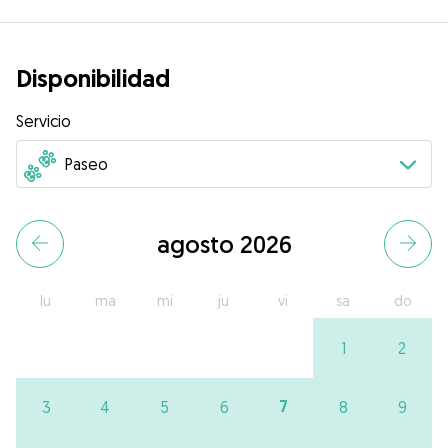
Disponibilidad
Servicio
agosto 2026
lu
ma
mi
ju
vi
sa
do
1
2
7
3
4
5
6
8
9