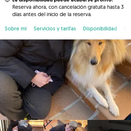
Reserva ahora, con cancelación gratuita hasta 3
días antes del inicio de la reserva.
Sobre mí
Servicios y tarifas
Disponibilidad
Ub