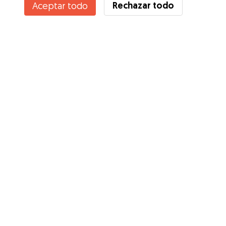
Rechazar todo
Aceptar todo
¿Conoces los Beneficios de Gudog? Ver más
Servicios
Cómo funciona
Sobre Gudog
Opiniones
Cobertura Veterinaria
Consejos para dueños de perros
Consejos para cuidadores
Hazte cuidador
Blog