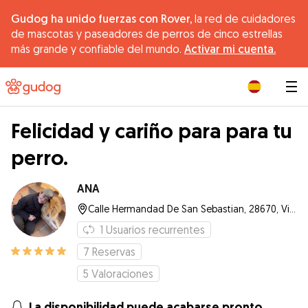
Gudog ha unido fuerzas con Rover,
la red de cuidadores
de mascotas y paseadores de perros de cinco estrellas
más grande y confiable del mundo.
Activar mi cuenta.
|
Felicidad y cariño para para tu
perro.
ANA
Calle Hermandad De San Sebastian, 28670, Villaviciosa de Odón
1
Usuarios recurrentes
7
Reservas
5
Valoraciones
La disponibilidad puede acabarse pronto.