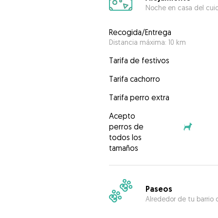
Noche en casa del cui
Recogida/Entrega
Distancia máxima: 10 km
Tarifa de festivos
Tarifa cachorro
Tarifa perro extra
Acepto
perros de
todos los
tamaños
Paseos
Alrededor de tu barrio 