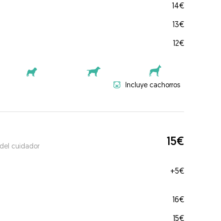
14€
13€
12€
Incluye cachorros
15€
 del cuidador
+
5€
16€
15€