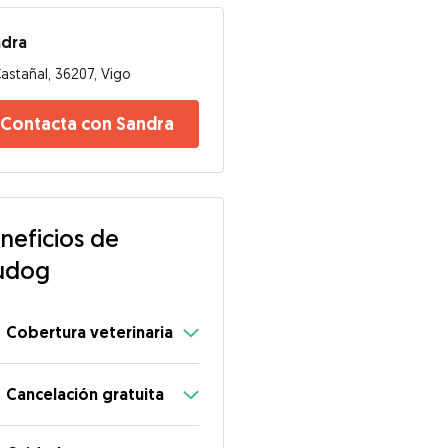
ndra
astañal, 36207, Vigo
Contacta con Sandra
neficios de
udog
Cobertura veterinaria
Cancelación gratuita