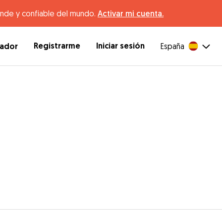
ande y confiable del mundo.
Activar mi cuenta.
Registrarme
Iniciar sesión
dador
España