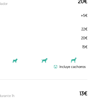
20€
dador
+
5€
22€
20€
15€
Incluye cachorros
13€
durante 1h