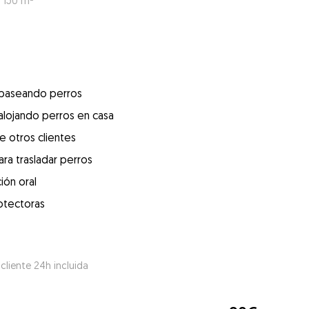
 150 m²
 paseando perros
alojando perros en casa
e otros clientes
ra trasladar perros
ión oral
otectoras
 cliente 24h incluida