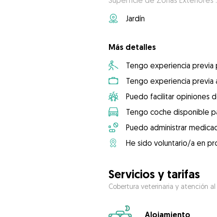
Superficie de Zonas Exteriores :
Jardín
Más detalles
Tengo experiencia previa
Tengo experiencia previa 
Puedo facilitar opiniones d
Tengo coche disponible pa
Puedo administrar medicac
He sido voluntario/a en pr
Servicios y tarifas
Cobertura veterinaria y atención al
Alojamiento