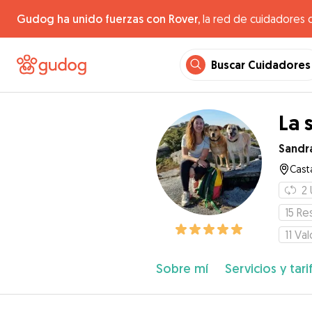
Gudog ha unido fuerzas con Rover,
la red de cuidadores 
Buscar Cuidadores
La 
Sandr
Cast
2
15
Re
11
Val
Sobre mí
Servicios y tari