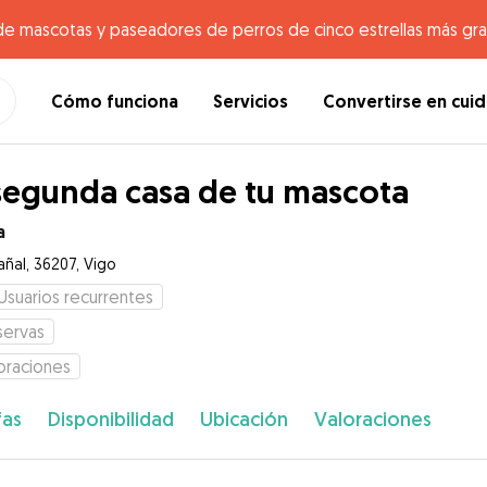
de mascotas y paseadores de perros de cinco estrellas más gr
Cómo funciona
Servicios
Convertirse en cui
segunda casa de tu mascota
a
añal, 36207, Vigo
Usuarios recurrentes
servas
oraciones
fas
Disponibilidad
Ubicación
Valoraciones